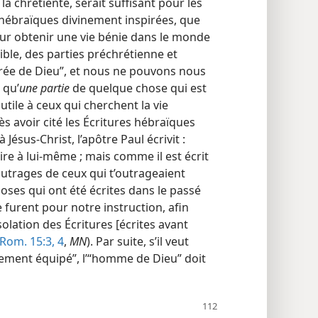
la chrétienté, serait suffisant pour les
 hébraïques divinement inspirées, que
pour obtenir une vie bénie dans le monde
ible, des parties préchrétienne et
irée de Dieu”, et nous ne pouvons nous
 qu’
une partie
de quelque chose qui est
utile à ceux qui cherchent la vie
ès avoir cité les Écritures hébraïques
Jésus-Christ, l’apôtre Paul écrivit :
re à lui-​même ; mais comme il est écrit
 outrages de ceux qui t’outrageaient
oses qui ont été écrites dans le passé
le furent pour notre instruction, afin
olation des Écritures [écrites avant
Rom. 15:3, 4
,
MN
). Par suite, s’il veut
ement équipé”, l’“homme de Dieu” doit