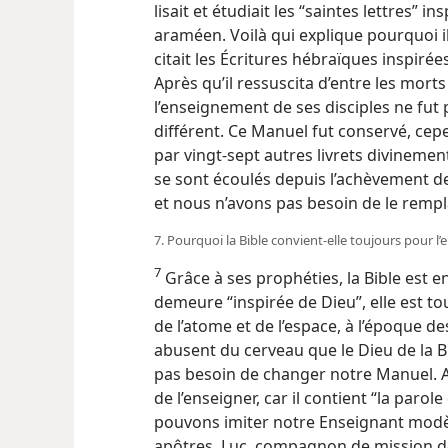
lisait et étudiait les “saintes lettres” 
araméen. Voilà qui explique pourquoi il d
citait les Écritures hébraïques inspirées
Après qu’il ressuscita d’entre les mort
l’enseignement de ses disciples ne fut
différent. Ce Manuel fut conservé,
cepe
par vingt-sept autres livrets divinemen
se sont écoulés depuis l’achèvement de 
et nous n’avons pas besoin de le remp
7. Pourquoi la Bible convient-​elle toujours pour 
7
Grâce à ses prophéties, la Bible est e
demeure “inspirée de Dieu”, elle est to
de l’atome et de l’espace, à l’époque 
abusent du cerveau que le Dieu de la B
pas besoin de changer notre Manuel. Au 
de l’enseigner, car il contient “la paro
pouvons imiter notre Enseignant modèle
apôtres. Luc, compagnon de mission de l