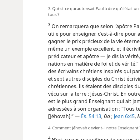
3. Qu’est-​ce qui autorisait Paul à dire qu’il était
tous ?
3
On remarquera que selon l’apôtre Paul
utile pour enseigner, c’est-à-dire p
gagner le prix précieux de la vie éternel
même un exemple excellent, et il écrivit
prédicateur et apôtre — je dis la vérit
nations en matière de foi et de vérité.” 
des écrivains chrétiens inspirés qui part
et sept autres disciples du Christ écriv
chrétiennes. Ils étaient des disciples 
vécu sur la terre : Jésus-Christ. En outre
est le plus grand Enseignant qui ait jam
adressées à son organisation : “Tous te
[Jéhovah].” —
És. 54:13
,
Da
;
Jean 6:45
,
4. Comment Jéhovah devient-​il notre Enseignant 
4
N’est-​ce pas magnifique de penser 