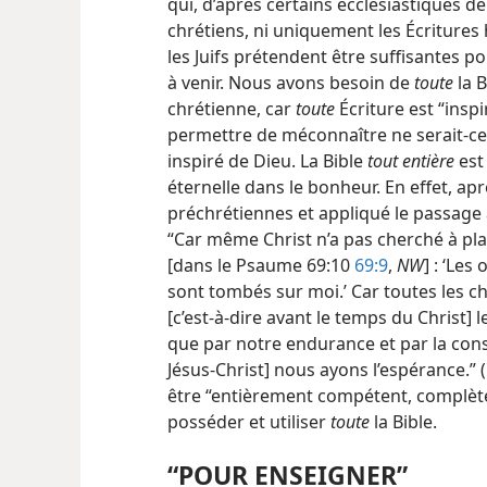
qui, d’après certains ecclésiastiques de 
chrétiens, ni uniquement les Écritures
les Juifs prétendent être suffisantes 
à venir. Nous avons besoin de
toute
la B
chrétienne, car
toute
Écriture est “insp
permettre de méconnaître ne serait-​ce
inspiré de Dieu. La Bible
tout entière
est 
éternelle dans le bonheur. En effet, apr
préchrétiennes et appliqué le passage à 
“Car même Christ n’a pas cherché à plai
[dans le Psaume 69:10
69:9
,
NW
] : ‘Les
sont tombés sur moi.’ Car toutes les ch
[c’est-à-dire avant le temps du Christ] 
que par notre endurance et par la cons
Jésus-Christ] nous ayons l’espérance.” (
être “entièrement compétent, complèt
posséder et utiliser
toute
la Bible.
“POUR ENSEIGNER”