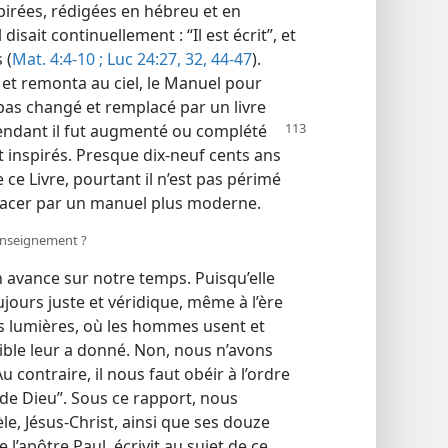
inspirées, rédigées en hébreu et en
isait continuellement : “Il est écrit”, et
 (
Mat. 4:4-10 ;
Luc 24:27,
32,
44-47
).
s et remonta au ciel, le Manuel pour
 pas changé et remplacé par un livre
ndant il fut augmenté ou complété
t inspirés. Presque dix-neuf cents ans
ce Livre, pourtant il n’est pas périmé
lacer par un manuel plus moderne.
l’enseignement ?
n avance sur notre temps. Puisqu’elle
ujours juste et véridique, même à l’ère
des lumières, où les hommes usent et
ible leur a donné. Non, nous n’avons
contraire, il nous faut obéir à l’ordre
le de Dieu”. Sous ce rapport, nous
, Jésus-Christ, ainsi que ses douze
’apôtre Paul, écrivit au sujet de ce