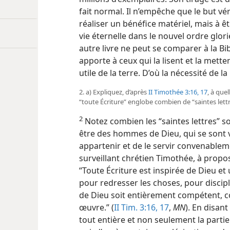
fait normal. Il n’empêche que le but vér
réaliser un bénéfice matériel, mais à êtr
vie éternelle dans le nouvel ordre glor
autre livre ne peut se comparer à la Bib
apporte à ceux qui la lisent et la mettent
utile de la terre. D’où la nécessité de la 
2. a) Expliquez, d’après
II Timothée 3:16, 17
, à quel
“toute Écriture” englobe combien de “saintes lettre
2
Notez combien les “saintes lettres” so
être des hommes de Dieu, qui se sont v
appartenir et de le servir convenablemen
surveillant chrétien Timothée, à propos d
“Toute Écriture est inspirée de Dieu et
pour redresser les choses, pour discipl
de Dieu soit entièrement compétent,
œuvre.” (
II Tim. 3:16, 17
,
MN
). En disant
tout entière et non seulement la parti