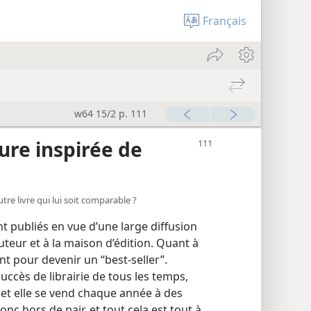
Français
w64 15/2 p. 111
re inspirée de
 autre livre qui lui soit comparable ?
t publiés en vue d’une large diffusion
teur et à la maison d’édition. Quant à
ent pour devenir un “best-seller”.
succès de librairie de tous les temps,
s et elle se vend chaque année à des
onc hors de pair, et tout cela est tout à