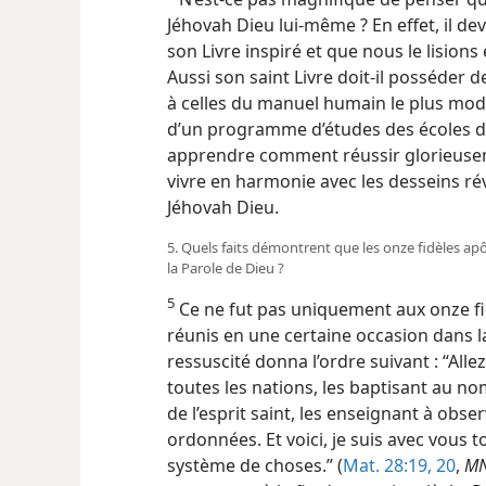
Jéhovah Dieu lui-​même ? En effet, il d
son Livre inspiré et que nous le lisions 
Aussi son saint Livre doit-​il posséder
à celles du manuel humain le plus mod
d’un programme d’études des écoles 
apprendre comment réussir glorieuseme
vivre en harmonie avec les desseins révé
Jéhovah Dieu.
5. Quels faits démontrent que les onze fidèles apô
la Parole de Dieu ?
5
Ce ne fut pas uniquement aux onze fid
réunis en une certaine occasion dans la
ressuscité donna l’ordre suivant : “Alle
toutes les nations, les baptisant au n
de l’esprit saint, les enseignant à obse
ordonnées. Et voici, je suis avec vous t
système de choses.” (
Mat. 28:19, 20
,
M