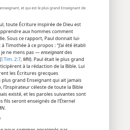
 un enseignant, et qui est le plus grand Enseignant de
, toute Écriture inspirée de Dieu est
our apprendre aux hommes comment
le. Sous ce rapport, Paul donnait lui-​
 à Timothée à ce propos : “J’ai été établi
é, je ne mens pas —
enseignant
des
(
I Tim. 2:7
,
MN
). Paul était le plus grand
icipèrent à la rédaction de la Bible. Lui
irent les Écritures grecques
du plus grand Enseignant qui ait jamais
, l’Inspirateur céleste de toute la Bible
ais existé, et les paroles suivantes sont
s fils seront enseignés de l’Éternel
MN
.
?
que nous sommes enseignés par