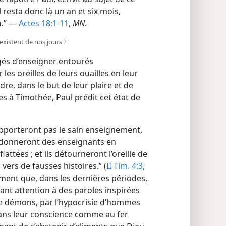
Il resta donc là un an et six mois,
u.” —
Actes 18:1-11
,
MN
.
 existent de nos jours ?
gés d’enseigner entourés
 les oreilles de leurs ouailles en leur
re, dans le but de leur plaire et de
res à Timothée, Paul prédit cet état de
supporteront pas le sain enseignement,
se donneront des enseignants en
lattées ; et ils détourneront l’oreille de
 vers de fausses histoires.” (
II Tim. 4:3,
sément que, dans les dernières périodes,
tant attention à des paroles inspirées
e démons, par l’hypocrisie d’hommes
ans leur conscience comme au fer