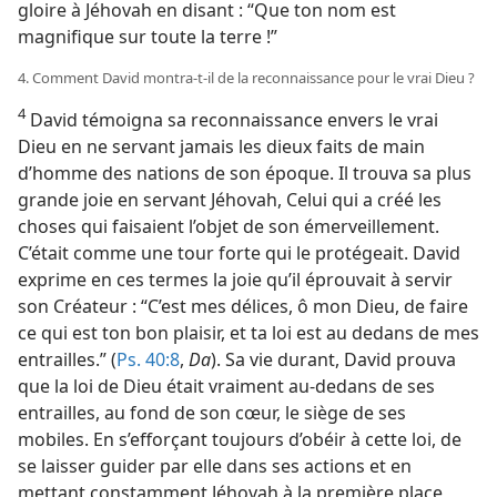
gloire à Jéhovah en disant : “Que ton nom est
magnifique sur toute la terre !”
4. Comment David montra-​t-​il de la reconnaissance pour le vrai Dieu ?
4
David témoigna sa reconnaissance envers le vrai
Dieu en ne servant jamais les dieux faits de main
d’homme des nations de son époque. Il trouva sa plus
grande joie en servant Jéhovah, Celui qui a créé les
choses qui faisaient l’objet de son émerveillement.
C’était comme une tour forte qui le protégeait. David
exprime en ces termes la joie qu’il éprouvait à servir
son Créateur : “C’est mes délices, ô mon Dieu, de faire
ce qui est ton bon plaisir, et ta loi est au dedans de mes
entrailles.” (
Ps. 40:8
,
Da
). Sa vie durant, David prouva
que la loi de Dieu était vraiment au-dedans de ses
entrailles, au fond de son cœur, le siège de ses
mobiles. En s’efforçant toujours d’obéir à cette loi, de
se laisser guider par elle dans ses actions et en
mettant constamment Jéhovah à la première place