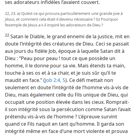
ses adorateurs infidèles l’avaient couvert.
22, 23. a) Qu’est-​ce qui procura particulièrement une grande joie à
Jésus, et comment cela était-​il devenu nécessaire ? b) Pourquoi
l’exemple de Jésus a-​t-​il inspiré les adorateurs de Dieu ?
22
Satan le Diable, le grand ennemi de la justice, mit en
doute l’intégrité des créatures de Dieu. Ceci se passait
aux jours du fidèle Job, époque à laquelle Satan dit à
Dieu : “Peau pour peau ! tout ce que possède un
homme, il le donne pour sa vie. Mais étends ta main,
touche à ses os et à sa chair, et je suis sûr qu’il te
maudit en face.” (
Job 2:4, 5
). Ce défi mettait non
seulement en doute l’intégrité de l’homme vis-à-vis de
Dieu, mais également celle du Fils unique de Dieu, qui
occupait une position élevée dans les cieux. Romprait-​
il son intégrité sous la persécution comme Satan l’avait
prétendu vis-à-vis de l’homme ? L’épreuve survint
quand ce Fils naquit en tant qu’homme. Il garda son
intégrité même en face d’une mort violente et prouva