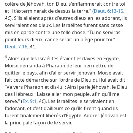
colère de Jéhovah, ton Dieu, s’enflammerait contre toi
et il t’exterminerait de dessus la terre.” (
Deut. 6:13-15
,
AC
). S’ils allaient après d’autres dieux en les adorant, ils
serviraient ces dieux. Les Israélites furent sans cesse
mis en garde contre une telle chose. “Tu ne serviras
point leurs dieux, car ce serait un piège pour toi.” —
Deut. 7:16
,
AC
.
6
Alors que les Israélites étaient esclaves en Égypte,
Moïse demanda à Pharaon de leur permettre de
quitter le pays, afin d’aller servir Jéhovah. Moïse avait
fait cette démarche sur l’ordre de Dieu qui lui avait dit :
“Va vers Pharaon et dis-​lui : Ainsi parle Jéhovah, le Dieu
des Hébreux : Laisse aller mon peuple, afin qu’il me
serve.” (
Ex. 9:1
,
AC
). Les Israélites le serviraient en
l’adorant, et c’est d’ailleurs ce qu’ils firent quand ils
furent finalement libérés d’Égypte. Adorer Jéhovah est
la principale façon de le servir.