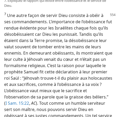
7. Expliquez le rapport qui existe entre l’obéissance et le service de
Dieu.
7
Une autre façon de servir Dieu consiste à obéir à
ses commandements. L’importance de l’obéissance fut
rendue évidente pour les Israélites chaque fois qu’ils
désobéissaient car Dieu les punissait. Tandis qu’ils
étaient dans la Terre promise, la désobéissance leur
valut souvent de tomber entre les mains de leurs
ennemis. En demeurant obéissants, ils montraient que
leur culte à Jéhovah venait du cœur et n’était pas un
formalisme religieux. C’est la raison pour laquelle le
prophète Samuel fit cette déclaration à leur premier
roi Saül : “Jéhovah trouve-​t-​il du plaisir aux holocaustes
et aux sacrifices, comme à l’obéissance à sa voix ?
L’obéissance vaut mieux que le sacrifice et
l’observation de sa parole que la graisse des béliers.”
(
I Sam. 15:22
,
AC
). Tout comme un humble serviteur
sert son maître, nous pouvons servir Dieu en
obéissant à ses justes commandements. Un tel service