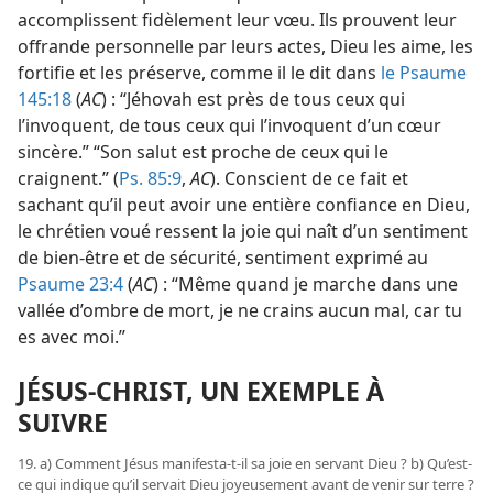
accomplissent fidèlement leur vœu. Ils prouvent leur
offrande personnelle par leurs actes, Dieu les aime, les
fortifie et les préserve, comme il le dit dans
le Psaume
145:18
(
AC
) : “Jéhovah est près de tous ceux qui
l’invoquent, de tous ceux qui l’invoquent d’un cœur
sincère.” “Son salut est proche de ceux qui le
craignent.” (
Ps. 85:9
,
AC
). Conscient de ce fait et
sachant qu’il peut avoir une entière confiance en Dieu,
le chrétien voué ressent la joie qui naît d’un sentiment
de bien-être et de sécurité, sentiment exprimé au
Psaume 23:4
(
AC
) : “Même quand je marche dans une
vallée d’ombre de mort, je ne crains aucun mal, car tu
es avec moi.”
JÉSUS-CHRIST, UN EXEMPLE À
SUIVRE
19. a) Comment Jésus manifesta-​t-​il sa joie en servant Dieu ? b) Qu’est-​
ce qui indique qu’il servait Dieu joyeusement avant de venir sur terre ?