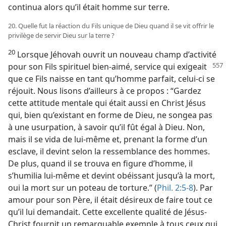
continua alors qu’il était homme sur terre.
20. Quelle fut la réaction du Fils unique de Dieu quand il se vit offrir le
privilège de servir Dieu sur la terre ?
20
Lorsque Jéhovah ouvrit un nouveau champ d’activité
pour son Fils spirituel
bien-aimé, service qui exigeait
que ce Fils naisse en tant qu’homme parfait, celui-ci se
réjouit. Nous lisons d’ailleurs à ce propos : “Gardez
cette attitude mentale qui était aussi en Christ Jésus
qui, bien qu’existant en forme de Dieu, ne songea pas
à une usurpation, à savoir qu’il fût égal à Dieu. Non,
mais il se vida de lui-​même et, prenant la forme d’un
esclave, il devint selon la ressemblance des hommes.
De plus, quand il se trouva en figure d’homme, il
s’humilia lui-​même et devint obéissant jusqu’à la mort,
oui la mort sur un poteau de torture.” (
Phil. 2:5-8
). Par
amour pour son Père, il était désireux de faire tout ce
qu’il lui demandait. Cette excellente qualité de Jésus-
Christ fournit un remarquable exemple à tous ceux qui