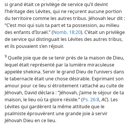
si grand était ce privilège de service qu’il devint
l’héritage des Lévites, qui ne reçurent aucune portion
du territoire comme les autres tribus. Jéhovah leur dit :
“C’est moi qui suis ta part et ta possession, au milieu
des enfants d’Israël.” (
Nomb. 18:20
). C’était un privilège
de service qui distinguait les Lévites des autres tribus,
et ils pouvaient s’en réjouir.
9
Quelle joie que de se tenir près de la maison de Dieu,
lequel était représenté par la lumière miraculeuse
appelée shekina. Servir le grand Dieu de l’univers dans
le tabernacle était une chose désirable. Exprimant son
amour pour ce lieu si étroitement rattaché au culte de
Jéhovah, David déclara : “Jéhovah, j’aime le séjour de ta
maison, le lieu où ta gloire réside.” (
Ps. 26:8
,
AC
). Les
Lévites qui gardèrent la même attitude que le
psalmiste éprouvèrent une grande joie à servir
Jéhovah Dieu en ce lieu.