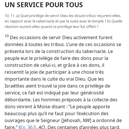
UN SERVICE POUR TOUS
10, 11. a) Quel privilège de servir Dieu les douze tribus reçurent-​elles,
en rapport avec le tabernacle et par la suite avec le temple ? b) Quelle
réaction eurent-​elles quand ce privilège leur fut offert ?
10
Des occasions de servir Dieu activement furent
données à toutes les tribus. L’une de ces occasions se
présenta lors de la construction du tabernacle. Le
peuple eut le privilège de faire des dons pour la
construction de celui-ci, et grâce à ces dons, il
ressentit la joie de participer à une chose très
importante dans le culte du vrai Dieu. Que les
Israélites aient trouvé la joie dans ce privilège de
service, ce fait est indiqué par leur générosité
débordante. Les hommes préposés à la collecte des
dons vinrent à Moïse disant : “Le peuple apporte
beaucoup plus qu’il ne faut pour l’exécution des
ouvrages que le Seigneur [Jéhovah,
NW
] a ordonné de
faire.” (
Ex. 36:5
,
AC
). Des centaines d’années plus tard,