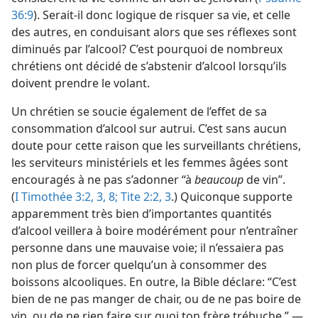
36:9
). Serait-​il donc logique de risquer sa vie, et celle
des autres, en conduisant alors que ses réflexes sont
diminués par l’alcool? C’est pourquoi de nombreux
chrétiens ont décidé de s’abstenir d’alcool lorsqu’ils
doivent prendre le volant.
Un chrétien se soucie également de l’effet de sa
consommation d’alcool sur autrui. C’est sans aucun
doute pour cette raison que les surveillants chrétiens,
les serviteurs ministériels et les femmes âgées sont
encouragés à ne pas s’adonner “à
beaucoup
de vin”.
(
I Timothée 3:2, 3,
8;
Tite 2:2, 3
.) Quiconque supporte
apparemment très bien d’importantes quantités
d’alcool veillera à boire modérément pour n’entraîner
personne dans une mauvaise voie; il n’essaiera pas
non plus de forcer quelqu’un à consommer des
boissons alcooliques. En outre, la Bible déclare: “C’est
bien de ne pas manger de chair, ou de ne pas boire de
vin, ou de ne rien faire sur quoi ton frère trébuche.” —