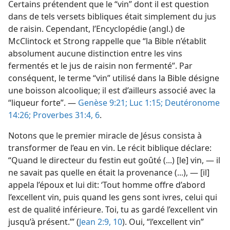
Certains prétendent que le “vin” dont il est question
dans de tels versets bibliques était simplement du jus
de raisin. Cependant, l’Encyclopédie (angl.) de
McClintock et Strong rappelle que “la Bible n’établit
absolument aucune distinction entre les vins
fermentés et le jus de raisin non fermenté”. Par
conséquent, le terme “vin” utilisé dans la Bible désigne
une boisson alcoolique; il est d’ailleurs associé avec la
“liqueur forte”. —
Genèse 9:21;
Luc 1:15;
Deutéronome
14:26;
Proverbes 31:4,
6
.
Notons que le premier miracle de Jésus consista à
transformer de l’eau en vin. Le récit biblique déclare:
“Quand le directeur du festin eut goûté (...) [le] vin, — il
ne savait pas quelle en était la provenance (...), — [il]
appela l’époux et lui dit: ‘Tout homme offre d’abord
l’excellent vin, puis quand les gens sont ivres, celui qui
est de qualité inférieure. Toi, tu as gardé l’excellent vin
jusqu’à présent.’” (
Jean 2:9, 10
). Oui, “l’excellent vin”