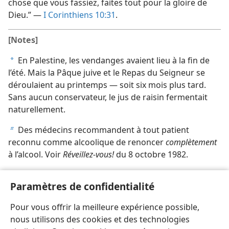
chose que vous fassiez, faites tout pour la gloire de
Dieu.” —
I Corinthiens 10:31
.
[Notes]
En Palestine, les vendanges avaient lieu à la fin de
a
l’été. Mais la Pâque juive et le Repas du Seigneur se
déroulaient au printemps — soit six mois plus tard.
Sans aucun conservateur, le jus de raisin fermentait
naturellement.
Des médecins recommandent à tout patient
b
reconnu comme alcoolique de renoncer
complètement
à l’alcool. Voir
Réveillez-vous!
du 8 octobre 1982.
[Illustration, page 6]
Paramètres de confidentialité
Un chrétien peut décider de s’abstenir de boissons
Pour vous offrir la meilleure expérience possible,
alcooliques par égard pour la conscience d’autrui.
nous utilisons des cookies et des technologies