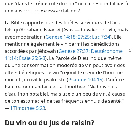
que “dans le crépuscule du soir” ne correspond-​il pas à
une absorption
excessive
d’alcool?
La Bible rapporte que des fidèles serviteurs de Dieu —
tels qu’Abraham, Isaac et Jésus — buvaient du vin, mais
avec modération (
Genèse 14:18;
27:25;
Luc 7:34
). Elle
mentionne également le vin parmi les bénédictions
accordées par Jéhovah (
Genèse
27:37;
Deutéronome
11:14;
Ésaïe 25:6-8
). La Parole de Dieu indique même
qu’une consommation modérée de vin peut avoir des
effets bénéfiques. Le vin “réjouit le cœur de l’homme
mortel”, écrivit le psalmiste (
Psaume 104:15
). L’apôtre
Paul recommandait ceci à Timothée: “Ne bois plus
d’eau [non potable], mais use d’un peu de vin, à cause
de ton estomac et de tes fréquents ennuis de santé.”
—
I Timothée 5:23
.
Du vin ou du jus de raisin?