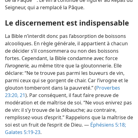
de la Pâque
. Le vin a continué de figurer au Repas du
a
Seigneur, qui a remplacé la Pâque.
Le discernement est indispensable
La Bible n’interdit donc pas l’absorption de boissons
alcooliques. En règle générale, il appartient à chacun
de décider s’il consommera ou non des boissons
fortes. Cependant, la Bible condamne avec force
l’ivrognerie,
au même titre que la gloutonnerie. Elle
déclare: “Ne te trouve pas parmi les buveurs de vin,
parmi ceux qui se gorgent de chair. Car l’ivrogne et le
glouton tomberont dans la pauvreté.” (
Proverbes
23:20, 21
). Par conséquent, il faut faire preuve de
modération et de maîtrise de soi. “Ne vous enivrez pas
de vin: il s’y trouve de la débauche; au contraire,
remplissez-​vous d’esprit.” Rappelons que la maîtrise de
soi est un fruit de l’esprit de Dieu. —
Éphésiens 5:18;
Galates 5:19-23
.