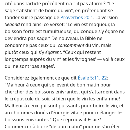
cité dans l’article précédent n’a-​t-​il pas affirmé: “Le
sage s’abstient de boire du vin”, en prétendant se
fonder sur le passage de
Proverbes 20:1
. La version
Segond
rend ainsi ce verset: “Le vin est moqueur, la
boisson forte est tumultueuse; quiconque s’y égare ne
deviendra pas sage.” De nouveau, la Bible ne
condamne pas ceux qui
consomment
du vin, mais
plutôt ceux qui s’y
égarent.
“Ceux qui restent
longtemps auprès du vin” et les ‘ivrognes’ — voilà ceux
qui ne sont ‘pas sages’.
Considérez également ce que dit
Ésaïe 5:11,
22
:
“Malheur à ceux qui se lèvent de bon matin pour
chercher des boissons enivrantes, qui s’attardent dans
le crépuscule du soir, si bien que le vin les enflamme!
Malheur à ceux qui sont puissants pour boire le vin, et
aux hommes doués d’énergie vitale pour mélanger les
boissons enivrantes.” Que réprouvait Ésaïe?
Commencer à boire “de bon matin” pour ne s’arrêter