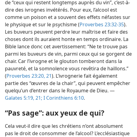
de “ceux qui restent longtemps auprès du vin”, c’est-à-
dire des ivrognes invétérés. Pour eux, l’alcool est
comme un poison et a souvent des effets néfastes sur
le physique et sur le psychisme (
Proverbes 23:32-35
).
Les buveurs peuvent perdre leur maîtrise et faire des
choses dont ils auraient honte en temps ordinaire. La
Bible lance donc cet avertissement: “Ne te trouve pas
parmi les buveurs de vin, parmi ceux qui se gorgent de
chair. Car l’ivrogne et le glouton tomberont dans la
pauvreté, et la somnolence vous revêtira de haillons.”
(
Proverbes 23:20, 21
). L’ivrognerie fait également
partie des “œuvres de la chair”, qui peuvent empêcher
quelqu’un d’entrer dans le Royaume de Dieu. —
Galates 5:19,
21;
I Corinthiens 6:10
.
“Pas sage”: aux yeux de qui?
Cela veut-​il dire que les chrétiens n’ont absolument
pas le droit de consommer de l’alcool? L’ecclésiastique