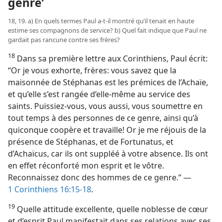
genre’
18, 19. a) En quels termes Paul a-t-il montré qu’il tenait en haute
estime ses compagnons de service? b) Quel fait indique que Paul ne
gardait pas rancune contre ses frères?
18
Dans sa première lettre aux Corinthiens, Paul écrit:
“Or je vous exhorte, frères: vous savez que la
maisonnée de Stéphanas est les prémices de l’Achaïe,
et qu’elle s’est rangée d’elle-même au service des
saints. Puissiez-vous, vous aussi, vous soumettre en
tout temps à des personnes de ce genre, ainsi qu’à
quiconque coopère et travaille! Or je me réjouis de la
présence de Stéphanas, et de Fortunatus, et
d’Achaïcus, car ils ont suppléé à votre absence. Ils ont
en effet réconforté mon esprit et le vôtre.
Reconnaissez donc des hommes de ce genre.” —
1 Corinthiens 16:15-18
.
19
Quelle attitude excellente, quelle noblesse de cœur
et d’esprit Paul manifestait dans ses relations avec ses