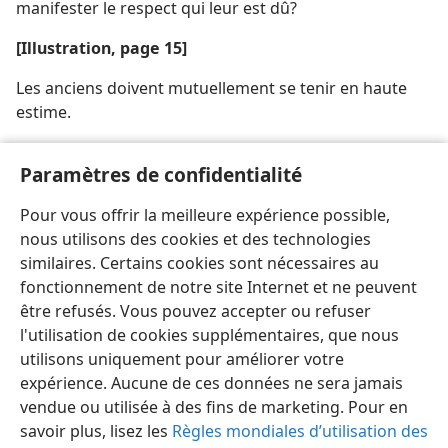
manifester le respect qui leur est dû?
[Illustration, page 15]
Les anciens doivent mutuellement se tenir en haute
estime.
[Illustration, page 18]
Paramètres de confidentialité
Faites preuve d’amour et de respect envers les
Pour vous offrir la meilleure expérience possible,
surveillants itinérants.
nous utilisons des cookies et des technologies
similaires. Certains cookies sont nécessaires au
fonctionnement de notre site Internet et ne peuvent
être refusés. Vous pouvez accepter ou refuser
l'utilisation de cookies supplémentaires, que nous
Français
Partager
Préférences
utilisons uniquement pour améliorer votre
Copyright
© 2026 Watch Tower Bible and Tract Society of Pennsylvania
expérience. Aucune de ces données ne sera jamais
Conditions d’utilisation
Règles de confidentialité
Paramètres de confidentialité
Se connecter
JW.ORG
vendue ou utilisée à des fins de marketing. Pour en
savoir plus, lisez les
Règles mondiales d’utilisation des