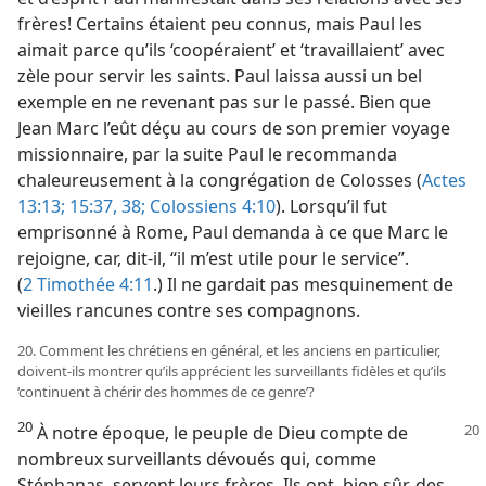
frères! Certains étaient peu connus, mais Paul les
aimait parce qu’ils ‘coopéraient’ et ‘travaillaient’ avec
zèle pour servir les saints. Paul laissa aussi un bel
exemple en ne revenant pas sur le passé. Bien que
Jean Marc l’eût déçu au cours de son premier voyage
missionnaire, par la suite Paul le recommanda
chaleureusement à la congrégation de Colosses (
Actes
13:13;
15:37, 38;
Colossiens 4:10
). Lorsqu’il fut
emprisonné à Rome, Paul demanda à ce que Marc le
rejoigne, car, dit-il, “il m’est utile pour le service”.
(
2 Timothée 4:11
.) Il ne gardait pas mesquinement de
vieilles rancunes contre ses compagnons.
20. Comment les chrétiens en général, et les anciens en particulier,
doivent-ils montrer qu’ils apprécient les surveillants fidèles et qu’ils
‘continuent à chérir des hommes de ce genre’?
20
À notre époque, le peuple de Dieu compte de
nombreux surveillants dévoués qui, comme
Stéphanas, servent leurs frères. Ils ont, bien sûr, des