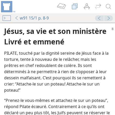
w91 15/1 p. 8-9
Jésus, sa vie et son ministère
Livré et emmené
PILATE, touché par la dignité sereine de Jésus face à la
torture, tente à nouveau de le relâcher, mais les
prêtres en chef redoublent de colère. Ils sont
déterminés à ne permettre à rien de s’opposer à leur
dessein malfaisant. C’est pourquoi ils se remettent à
ieu d’exécution
crier: “Attache-​le sur un poteau! Attache-​le sur un
poteau!”
Seigneur
“Prenez-​le vous-​mêmes et attachez-​le sur un poteau”,
La Tour de Garde annonce le Royaume de Jéhovah 1975
répond Pilate écœuré. Contrairement à ce qu’ils ont
déclaré un peu plus tôt, les Juifs peuvent se réserver le
le