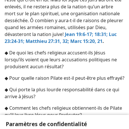
enlevés, il ne restera plus de la nation qu’un arbre
mort sur le plan spirituel, une organisation nationale
desséchée. Ô combien y aura-​t-​il de raisons de pleurer
quand les armées romaines, utilisées par Dieu,
dévasteront la nation juive!
Jean 19:6-17;
18:31;
Luc
23:24-31;
Matthieu 27:31, 32;
Marc 15:20, 21
.
◆ De quoi les chefs religieux accusent-​ils Jésus
lorsqu’ils voient que leurs accusations politiques ne
produisent aucun résultat?
◆ Pour quelle raison Pilate est-​il peut-être plus effrayé?
◆ Qui porte la plus lourde responsabilité dans ce qui
arrive à Jésus?
◆ Comment les chefs religieux obtiennent-​ils de Pilate
qu’il leur livre Jésus pour l’exécuter?
Paramètres de confidentialité
◆ Que dit Jésus aux femmes qui pleurent sur lui, et que