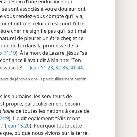
ez besoin d’une endurance qui
 se sont associés à votre douleur ont
e vous rendez-​vous compte qu’il y a,
t difficile: celui où est mort l’être
tre cher ne signifie pas qu’il soit mal
naturel de pleurer un être cher, et ce
nque de foi dans la promesse de la
x 11:19
). À la mort de Lazare, Jésus “se
confiance il avait dit à Marthe: “Ton
 ressuscité! —
Jean 11:23,
32-35,
41-44
.
iteurs de Jéhovah ont-​ils particulièrement besoin
les humains, les serviteurs de
est propre, particulièrement besoin
la haine
de toutes les nations à cause de
24:9
). Il a dit également: “S’ils m’ont
” (
Jean 15:20
). Pourquoi toute cette
 que, où que nous vivions sur la terre,