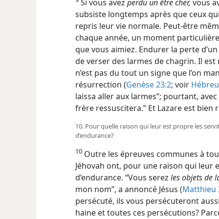
Si vous avez
perdu un être cher,
vous av
subsiste longtemps après que ceux qui
repris leur vie normale. Peut-être mêm
chaque année, un moment particulièremen
que vous aimiez. Endurer la perte d’un ê
de verser des larmes de chagrin. Il est 
n’est pas du tout un signe que l’on ma
résurrection (
Genèse 23:2
; voir
Hébreu
laissa aller aux larmes”; pourtant, avec 
frère ressuscitera.” Et Lazare est bien
10. Pour quelle raison qui leur est propre les serv
d’endurance?
10
Outre les épreuves communes à tous 
Jéhovah ont, pour une raison qui leur 
d’endurance. “Vous serez
les objets de 
mon nom”, a annoncé Jésus (
Matthieu 
persécuté, ils vous persécuteront aussi.
haine et toutes ces persécutions? Parce