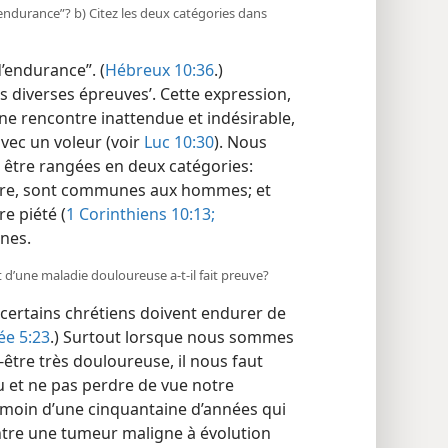
d’endurance”? b) Citez les deux catégories dans
’endurance”. (
Hébreux 10:36
.)
 diverses épreuves’. Cette expression,
ne rencontre inattendue et indésirable,
vec un voleur (voir
Luc 10:30
). Nous
être rangées en deux catégories:
ire, sont communes aux hommes; et
e piété (
1 Corinthiens 10:13;
unes.
d’une maladie douloureuse a-​t-​il fait preuve?
ertains chrétiens doivent endurer de
ée 5:23
.) Surtout lorsque nous sommes
être très douloureuse, il nous faut
eu et ne pas perdre de vue notre
moin d’une cinquantaine d’années qui
ntre une tumeur maligne à évolution