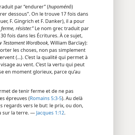
raduit par “endurer” (
hupoménô
)
rer dessous”. On le trouve 17 fois dans
er, F. Gingrich et F. Danker), il a pour
 ferme, résister.”
Le nom grec traduit par
 30 fois dans les Écritures. À ce sujet,
w Testament Wordbook,
William Barclay):
pporter les choses, non pas simplement
vent (...). C’est la qualité qui permet à
isage au vent. C’est la vertu qui peut
use en moment glorieux, parce qu’au
met de tenir ferme et de ne pas
les épreuves (
Romains 5:3-5
). Au delà
s regards vers le but: le prix, ou don,
ou sur la terre. —
Jacques 1:12
.