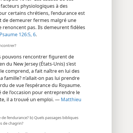
e facteurs physiologiques à des
r certains chrétiens, l’endurance est
but de demeurer fermes malgré une
 ne renoncent pas. Ils demeurent fidèles
Psaume 126:5, 6
.
encontrer?
us pouvons
rencontrer figurent de
n du New Jersey (États-Unis) s’est
le comprend, a fait naître en lui des
a famille? n’allait-​on pas lui prendre
erdu de vue l’espérance du Royaume.
té de l’occasion pour entreprendre le
ite, il a trouvé un emploi. —
Matthieu
elle de l’endurance? b) Quels passages bibliques
es de chagrin?