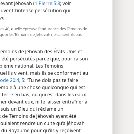
devant Jéhovah (
1 Pierre 5:8
; voir
e souvent l’intense persécution qui
ve.
ées 40, quelle épreuve l’endurance des Témoins de
urquoi les Témoins de Jéhovah ne saluent-​ils pas
 Témoins de Jéhovah des États-Unis et
t été persécutés parce que, pour raison
emblème national. Les Témoins
el ils vivent, mais ils se conforment au
ode 20:4, 5
: “Tu ne dois pas te faire
semble à une chose quelconque qui est
a terre en bas, ou qui est dans les eaux
ner devant eux, ni te laisser entraîner à
je suis un Dieu qui réclame un
s de Témoins de Jéhovah ayant été
voulaient rendre un culte qu’à Jéhovah
 du Royaume pour qu’ils y reçoivent