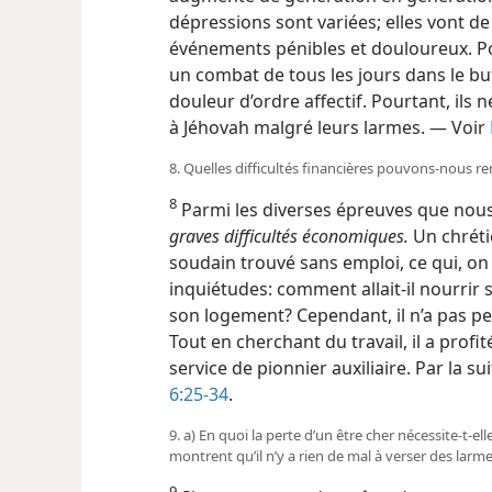
dépressions sont variées; elles vont d
événements pénibles et douloureux. Pou
un combat de tous les jours dans le 
douleur d’ordre affectif. Pourtant, ils
à Jéhovah malgré leurs larmes. — Voir
8. Quelles difficultés financières pouvons-​nous r
8
Parmi les diverses épreuves que no
graves difficultés économiques.
Un chrétie
soudain trouvé sans emploi, ce qui, on 
inquiétudes: comment allait-​il nourrir s
son logement? Cependant, il n’a pas p
Tout en cherchant du travail, il a profi
service de pionnier auxiliaire. Par la su
6:25-34
.
9. a) En quoi la perte d’un être cher nécessite-​t-​
montrent qu’il n’y a rien de mal à verser des larm
9