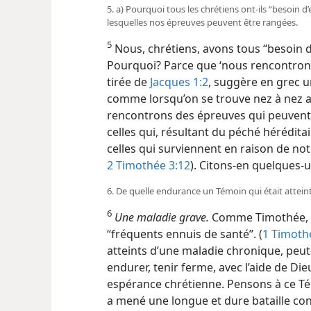
5. a) Pourquoi tous les chrétiens ont-​ils “besoin 
lesquelles nos épreuves peuvent être rangées.
5
Nous, chrétiens, avons tous “besoin d
Pourquoi? Parce que ‘nous rencontrons
tirée de
Jacques 1:2
, suggère en grec u
comme lorsqu’on se trouve nez à nez a
rencontrons des épreuves qui peuvent 
celles qui, résultant du péché
hérédita
celles qui surviennent en raison de notr
2 Timothée 3:12
). Citons-​en quelques-
6. De quelle endurance un Témoin qui était atteint 
6
Une maladie grave.
Comme Timothée, c
“fréquents ennuis de santé”. (
1 Timoth
atteints d’une maladie chronique, peut-
endurer, tenir ferme, avec l’aide de Di
espérance chrétienne. Pensons à ce Té
a mené une longue et dure bataille co