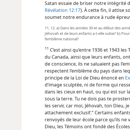
Satan essaie de briser notre intégrité 
Révélation 12:17
). À cette fin, il attis
soumet notre endurance à rude épreu
11, 12. a) Dans les années 30 et au début des ann
Jéhovah et de leurs enfants a-​t-​elle subie? b) Po
l’emblème national?
11
C’est ainsi qu’entre 1936 et 1943 les
du Canada, ainsi que leurs enfants, on
de conscience, ils ne saluaient pas l’
respectent l’emblème du pays dans lequ
principe de la Loi de Dieu énoncé en
Ex
d’image sculptée, ni de forme qui res
dans les cieux en haut, ou qui est sur l
sous la terre. Tu ne dois pas te proster
les servir, car moi, Jéhovah, ton Dieu, 
attachement exclusif.” Certains enfant
renvoyés de leur école parce qu’ils ne 
Dieu, les Témoins ont fondé des Écoles