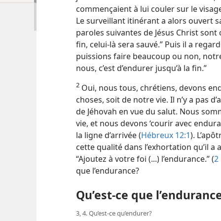
commençaient à lui couler sur le visage
Le surveillant itinérant a alors ouvert s
paroles suivantes de Jésus Christ sont c
fin, celui-là sera sauvé.” Puis il a regar
puissions faire beaucoup ou non, notre
nous, c’est d’endurer jusqu’à la fin.”
2
Oui, nous tous, chrétiens, devons endu
choses, soit de notre vie. Il n’y a pas 
de Jéhovah en vue du salut. Nous som
vie, et nous devons ‘courir avec endur
la ligne d’arrivée (
Hébreux 12:1
). L’apô
cette qualité dans l’exhortation qu’il 
“Ajoutez à votre foi (...) l’endurance.” (
2 
que l’endurance?
Qu’est-​ce que l’enduranc
3, 4. Qu’est-​ce qu’endurer?