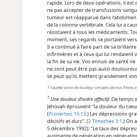
rapide. Lors de deux opérations, il es
ne pas accepter de transfusions sangu
tumeur est réapparue dans l’abdomen e
de la colonne vertébrale. Cela lui a ca
résistaient à tous les médicaments. Tou
moment, ses regards se portaient vers 
Il a continué à faire part de sa brilla
infirmières et à ceux qui lui rendaient vi
la fin de sa vie. Vos ennuis de santé ne
ne sont peut-être pas aussi douloureux
se peut qu’ils mettent grandement vot
7. Quelle sorte de douleur certains de nos frères et
7
Une douleur d’ordre affectif.
De temps en
Jéhovah éprouvent “la douleur du cœur”
(
Proverbes 15:13
.) Les dépressions gr
décisifs et durs”. (
2 Timothée 3:1
.) On 
5 décembre 1992): “Le taux des dépress
augmente de génération en génération