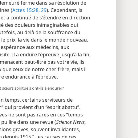
t demeuré ferme dans sa résolution de
ines (
Actes 15:28, 29
). Cependant, la
t a continué de s’étendre en direction
usé des douleurs inimaginables qui
tefois, au delà de la souffrance du
le prix: la vie dans le monde nouveau.
nte espérance aux médecins, aux
site. Il a enduré l’épreuve jusqu’à la fin,
 menacent peut-être pas votre vie, ils
 que ceux de notre cher frère, mais il
re endurance à l’épreuve.
 sœurs spirituels ont-​ils à endurer?
 temps, certains serviteurs de
 qui provient d’un “esprit abattu”.
aves ne sont pas rares en ces “temps
a pu lire dans une revue (
Science News,
ions graves, souvent invalidantes,
 depuis 1915.” Les causes de ces