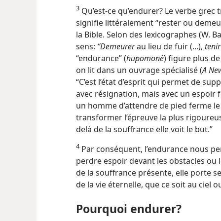
3
Qu’est-​ce qu’endurer? Le verbe grec t
signifie littéralement “rester ou demeu
la Bible. Selon des lexicographes (W. Bau
sens:
“Demeurer
au lieu de fuir (...),
tenir
“endurance” (
hupomonê
) figure plus de
on lit dans un ouvrage spécialisé (
A Ne
“C’est l’état d’esprit qui permet de su
avec résignation, mais avec un espoir fer
un homme d’attendre de pied ferme le v
transformer l’épreuve la plus rigoure
delà de la souffrance elle voit le but.”
4
Par conséquent, l’endurance nous per
perdre espoir devant les obstacles ou 
de la souffrance présente, elle porte se
de la vie éternelle, que ce soit au ciel 
Pourquoi endurer?