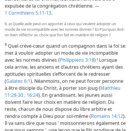
expulsée de la congrégation chrétienne. —
1 Corinthiens 5:11-13
.
8. a) Quelle aide peut-​on apporter à ceux qui veulent adopter un
mode de vie incompatible avec les normes divines ? b) Pourquoi doit-​
on bien réfléchir au choix que l’on fait en matière de religion ?
8
Quel crève-cœur quand un compagnon dans la foi se
met à vouloir adopter un mode de vie incompatible
avec les normes divines (
Philippiens 3:18
) ! Lorsque
cela arrive, les anciens et d’autres chrétiens ayant des
aptitudes spirituelles s’efforcent de le redresser
(
Galates 6:1
). Néanmoins, on ne peut forcer personne
à être disciple du Christ, à porter son joug (
Matthieu
11:28-30 ;
16:24
). En grandissant, les jeunes aussi
doivent faire leur choix en matière de religion. Du
reste, chacun de nous dispose du libre arbitre et
rendra compte à Dieu pour soi-​même (
Romains 14:12
).
Il va sans dire que nous ‘ moissonnerons également ce
que nous semons ’, une leçon que le fils prodigue de la