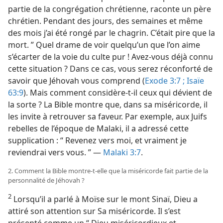
partie de la congrégation chrétienne, raconte un père
chrétien. Pendant des jours, des semaines et même
des mois j’ai été rongé par le chagrin. C’était pire que la
mort. ” Quel drame de voir quelqu’un que l’on aime
s’écarter de la voie du culte pur ! Avez-​vous déjà connu
cette situation ? Dans ce cas, vous serez réconforté de
savoir que Jéhovah vous comprend (
Exode 3:7 ;
Isaïe
63:9
). Mais comment considère-​t-​il ceux qui dévient de
la sorte ? La Bible montre que, dans sa miséricorde, il
les invite à retrouver sa faveur. Par exemple, aux Juifs
rebelles de l’époque de Malaki, il a adressé cette
supplication : “ Revenez vers moi, et vraiment je
reviendrai vers vous. ” —
Malaki 3:7
.
2. Comment la Bible montre-​t-​elle que la miséricorde fait partie de la
personnalité de Jéhovah ?
2
Lorsqu’il a parlé à Moïse sur le mont Sinaï, Dieu a
attiré son attention sur Sa miséricorde. Il s’est
présenté comme un “ Dieu miséricordieux et