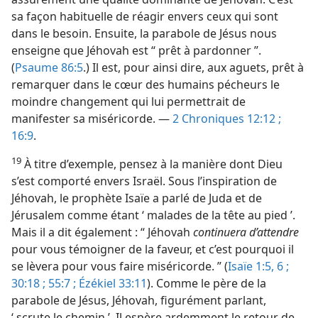
sa façon habituelle de réagir envers ceux qui sont
dans le besoin. Ensuite, la parabole de Jésus nous
enseigne que Jéhovah est “ prêt à pardonner ”.
(
Psaume 86:5
.) Il est, pour ainsi dire, aux aguets, prêt à
remarquer dans le cœur des humains pécheurs le
moindre changement qui lui permettrait de
manifester sa miséricorde. —
2 Chroniques 12:12 ;
16:9
.
19
À titre d’exemple, pensez à la manière dont Dieu
s’est comporté envers Israël. Sous l’inspiration de
Jéhovah, le prophète Isaïe a parlé de Juda et de
Jérusalem comme étant ‘ malades de la tête au pied ’.
Mais il a dit également : “ Jéhovah
continuera d’attendre
pour vous témoigner de la faveur, et c’est pourquoi il
se lèvera pour vous faire miséricorde. ” (
Isaïe 1:5, 6 ;
30:18 ;
55:7 ;
Ézékiel 33:11
). Comme le père de la
parabole de Jésus, Jéhovah, figurément parlant,
‘ scrute le chemin ’. Il espère ardemment le retour de