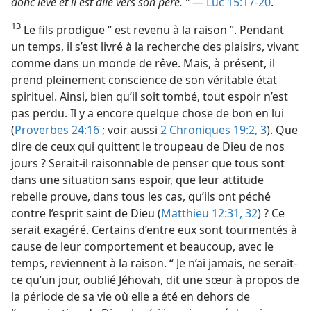
donc levé et il est allé vers son père. ”
—
Luc 15:17-20
.
13
Le fils prodigue “ est revenu à la raison ”. Pendant
un temps, il s’est livré à la recherche des plaisirs, vivant
comme dans un monde de rêve. Mais, à présent, il
prend pleinement conscience de son véritable état
spirituel. Ainsi, bien qu’il soit tombé, tout espoir n’est
pas perdu. Il y a encore quelque chose de bon en lui
(
Proverbes 24:16
; voir aussi
2 Chroniques 19:2, 3
). Que
dire de ceux qui quittent le troupeau de Dieu de nos
jours ? Serait-​il raisonnable de penser que tous sont
dans une situation sans espoir, que leur attitude
rebelle prouve, dans tous les cas, qu’ils ont péché
contre l’esprit saint de Dieu (
Matthieu 12:31, 32
) ? Ce
serait exagéré. Certains d’entre eux sont tourmentés à
cause de leur comportement et beaucoup, avec le
temps, reviennent à la raison. “ Je n’ai jamais, ne serait-​
ce qu’un jour, oublié Jéhovah, dit une sœur à propos de
la période de sa vie où elle a été en dehors de