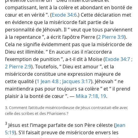
compatissant, lent à la colère et abondant en bonté de
cœur et en vérité ”. (
Exode 34:6
.) Cette déclaration met
en évidence que la miséricorde fait partie de la
personnalité de Jéhovah. Il “ veut que tous parviennent
à la repentance ”, a écrit l’apôtre Pierre (
2 Pierre 3:9
).
Cela ne signifie évidemment pas que la miséricorde de
Dieu est illimitée. “ En aucun cas il n’accordera
l’exemption de punition ”, a-​t-​il dit à Moïse (
Exode 34:7 ;
2 Pierre 2:9
). Toutefois, “ Dieu est amour ”, et la
miséricorde constitue une expression majeure de
cette qualité (
1 Jean 4:8 ;
Jacques 3:17
). Jéhovah “ ne
maintiendra pas pour toujours sa colère ” et “ il prend
plaisir à la bonté de cœur ”. —
Mika 7:18, 19
.
3. Comment l’attitude miséricordieuse de Jésus contrastait-​elle avec
celle des scribes et des Pharisiens ?
3
Jésus est l’image parfaite de son Père céleste (
Jean
5:19
). S’il faisait preuve de miséricorde envers les