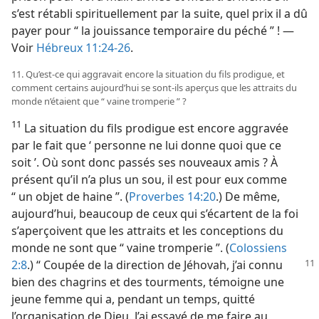
s’est rétabli spirituellement par la suite, quel prix il a dû
payer pour “ la jouissance temporaire du péché ” ! —
Voir
Hébreux 11:24-26
.
11. Qu’est-​ce qui aggravait encore la situation du fils prodigue, et
comment certains aujourd’hui se sont-​ils aperçus que les attraits du
monde n’étaient que “ vaine tromperie ” ?
11
La situation du fils prodigue est encore aggravée
par le fait que ‘ personne ne lui donne quoi que ce
soit ’. Où sont donc passés ses nouveaux amis ? À
présent qu’il n’a plus un sou, il est pour eux comme
“ un objet de haine ”. (
Proverbes 14:20
.) De même,
aujourd’hui, beaucoup de ceux qui s’écartent de la foi
s’aperçoivent que les attraits et les conceptions du
monde ne sont que “ vaine tromperie ”. (
Colossiens
2:8
.) “ Coupée de la direction de Jéhovah,
j’ai connu
bien des chagrins et des tourments, témoigne une
jeune femme qui a, pendant un temps, quitté
l’organisation de Dieu. J’ai essayé de me faire au