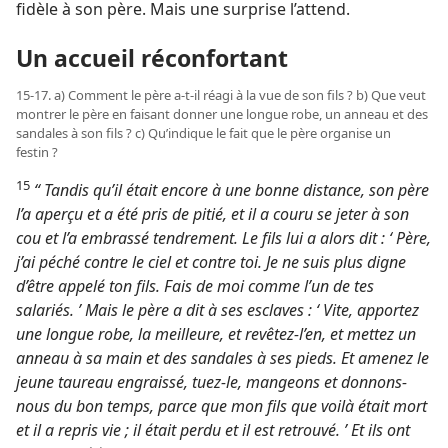
fidèle à son père. Mais une surprise l’attend.
Un accueil réconfortant
15-17. a) Comment le père a-​t-​il réagi à la vue de son fils ? b) Que veut
montrer le père en faisant donner une longue robe, un anneau et des
sandales à son fils ? c) Qu’indique le fait que le père organise un
festin ?
15
“ Tandis qu’il était encore à une bonne distance, son père
l’a aperçu et a été pris de pitié, et il a couru se jeter à son
cou et l’a embrassé tendrement. Le fils lui a alors dit : ‘ Père,
j’ai péché contre le ciel et contre toi. Je ne suis plus digne
d’être appelé ton fils. Fais de moi comme l’un de tes
salariés. ’ Mais le père a dit à ses esclaves : ‘ Vite, apportez
une longue robe, la meilleure, et revêtez-​l’en, et mettez un
anneau à sa main et des sandales à ses pieds. Et amenez le
jeune taureau engraissé, tuez-​le, mangeons et donnons-​
nous du bon temps, parce que mon fils que voilà était mort
et il a repris vie ; il était perdu et il est retrouvé. ’ Et ils ont