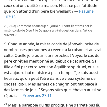
ceux qui ont quitté sa maison. N’est-​ce pas l’attitude
que l’on attend d’un père bienveillant ? —
Psaume
103:13
.
20, 21. a) Comment beaucoup aujourd’hui sont-​ils attirés par la
miséricorde de Dieu ? b) De quoi sera-​t-​il question dans l’article
suivant ?
20
Chaque année, la miséricorde de Jéhovah incite de
nombreuses personnes à revenir à la raison et au vrai
culte. Quelle joie pour leurs proches ! Voyez le cas du
père chrétien mentionné au début de cet article. Sa
fille a fini par retrouver son équilibre spirituel, et elle
est aujourd’hui ministre à plein temps. “ Je suis aussi
heureux qu’on peut l’être dans ce vieux système de
choses, dit-​il. Mes larmes de chagrin ont fait place à
des larmes de joie. ” Soyons sûrs que Jéhovah aussi se
réjouit. —
Proverbes 27:11
.
21
Mais la parabole du fils prodigue ne s’arrête pas là.