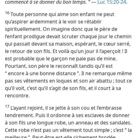
commencé à se donner du bon temps. ”
—
Luc 15:20-24
.
16
Toute personne qui aime son enfant ne peut
qu’aspirer ardemment à le voir se rétablir
spirituellement. On imagine donc que le père de
l’enfant prodigue devait scruter chaque jour le chemin
qui passait devant sa maison, espérant, le cœur serré,
le retour de son fils. Et voilà qu’un jour il l’aperçoit ! Il
est probable que le garçon ne paie pas de mine.
Pourtant, son père le reconnaît tandis qu’il est
“ encore à une bonne distance ”. Il ne remarque même
pas ses vêtements en loques et son air abattu ; tout ce
qu’il voit, c’est qu’il s’agit de son fils, et il court à sa
rencontre.
17
L’ayant rejoint, il se jette à son cou et l’embrasse
tendrement. Puis il ordonne à ses esclaves de donner
à son fils une longue robe, un anneau et des sandales.
Cette robe n’est pas un vêtement tout simple ; c’est “ la
meilleure ”. Peut-être est-​elle richement brodée,