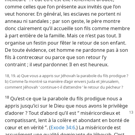
comme celles que l’on présente aux invités que l’on
veut honorer. En général, les esclaves ne portent ni
anneau ni sandales ; par son geste, le père montre
donc clairement qu’il accueille son fils comme membre
à part entière de la famille. Mais ce n’est pas tout. Il
organise un festin pour fêter le retour de son enfant.
De toute évidence, cet homme ne pardonne pas à son
fils à contrecœur ou parce que son retour l’y
contraint ; il
veut
pardonner. Il en est heureux.
18, 19. a) Que vous a appris sur Jéhovah la parabole du fils prodigue ?
b) Comme l’a montré sa manière d’agir envers Juda et Jérusalem,
comment Jéhovah ‘ continue-​t-​il d’attendre ’ le retour du pécheur ?
18
Qu’est-​ce que la parabole du fils prodigue nous a
appris jusqu’ici sur le Dieu que nous avons le privilège
d’adorer ? Tout d’abord qu’il
est “ miséricordieux et
compatissant, lent à la colère et abondant en bonté de
cœur et en vérité ”. (
Exode 34:6
.) La miséricorde est
assurément une qualité dominante de Jéhovah. C’est