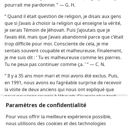
pourrait me pardonner. ” — G. H.
“ Quand il était question de religion, je disais aux gens
que si j’avais à choisir la religion qui enseigne la vérité,
je serais Témoin de Jéhovah. Puis j’ajoutais que je
l’avais été, mais que j’avais abandonné parce que c’était
trop difficile pour moi. Consciente de cela, je me
sentais souvent coupable et malheureuse. Finalement,
je me suis dit : ‘ Tu es malheureuse comme les pierres.
Tu ne peux pas continuer comme ça. ’ ” — C. N.
“ Il y a 35 ans mon mari et moi avons été exclus. Puis,
en 1991, nous avons eu l’agréable surprise de recevoir
la visite de deux anciens qui nous ont expliqué que
nous pouvions revenir à Jéhovah. Six mois plus tard,
nous avons eu l’immense joie d’être réintégrés. Mon
Paramètres de confidentialité
mari et moi sommes âgés respectivement de 79 et
Pour vous offrir la meilleure expérience possible,
63 ans. ” — C. A.
nous utilisons des cookies et des technologies