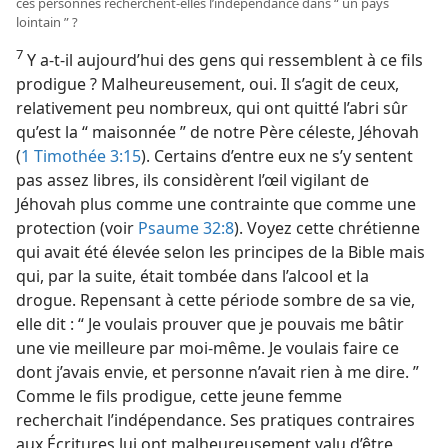
ces personnes recherchent-​elles l’indépendance dans “ un pays
lointain ” ?
7
Y a-​t-​il aujourd’hui des gens qui ressemblent à ce fils
prodigue ? Malheureusement, oui. Il s’agit de ceux,
relativement peu nombreux, qui ont quitté l’abri sûr
qu’est la “ maisonnée ” de notre Père céleste, Jéhovah
(
1 Timothée 3:15
). Certains d’entre eux ne s’y sentent
pas assez libres, ils considèrent l’œil vigilant de
Jéhovah plus comme une contrainte que comme une
protection (voir
Psaume 32:8
). Voyez cette chrétienne
qui avait été élevée selon les principes de la Bible mais
qui, par la suite, était tombée dans l’alcool et la
drogue. Repensant à cette période sombre de sa vie,
elle dit : “ Je voulais prouver que je pouvais me bâtir
une vie meilleure par moi-​même. Je voulais faire ce
dont j’avais envie, et personne n’avait rien à me dire. ”
Comme le fils prodigue, cette jeune femme
recherchait l’indépendance. Ses pratiques contraires
aux Écritures lui ont malheureusement valu d’être