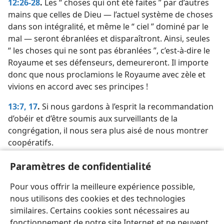
12:26-28
.
Les “ choses qui ont été faites ” par d’autres
mains que celles de Dieu — l’actuel système de choses
dans son intégralité, et même le “ ciel ” dominé par le
mal — seront ébranlées et disparaîtront. Ainsi, seules
“ les choses qui ne sont pas ébranlées ”, c’est-à-dire le
Royaume et ses défenseurs, demeureront. Il importe
donc que nous proclamions le Royaume avec zèle et
vivions en accord avec ses principes !
13:7,
17
.
Si nous gardons à l’esprit la recommandation
d’obéir et d’être soumis aux surveillants de la
congrégation, il nous sera plus aisé de nous montrer
coopératifs.
Paramètres de confidentialité
[Note]
Pour vous offrir la meilleure expérience possible,
Voir notre
numéro du 15 octobre 2007, pages 26-27
.
a
nous utilisons des cookies et des technologies
similaires. Certains cookies sont nécessaires au
fonctionnement de notre site Internet et ne peuvent