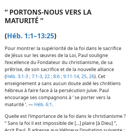
“ PORTONS-​NOUS VERS LA
MATURITÉ ”
(
Héb. 1:1–13:25
)
Pour montrer la supériorité de la foi dans le sacrifice
de Jésus sur les œuvres de la Loi, Paul souligne
l’excellence du Fondateur du christianisme, de sa
prêtrise, de son sacrifice et de la nouvelle alliance
(
Héb. 3:1-3 ;
7:1-3,
22 ;
8:6 ;
9:11-14,
25, 26
). Cet
enseignement a sans aucun doute aidé les chrétiens
hébreux à faire face à la persécution juive. Paul
encourage ses compagnons à ‘ se porter vers la
maturité ’. —
Héb. 6:1
.
Quelle est l’importance de la foi dans le christianisme ?
“ Sans la foi il est impossible de [...] plaire [à Dieu] ”,
écrit Paul. Il adresse aux Hébreux l’invitation suivante :