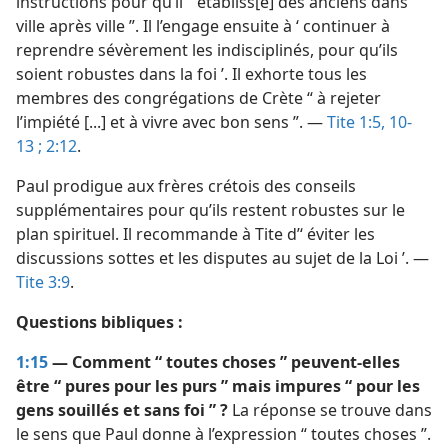
instructions pour qu’il “ établiss[e] des anciens dans
ville après ville ”. Il l’engage ensuite à ‘ continuer à
reprendre sévèrement les indisciplinés, pour qu’ils
soient robustes dans la foi ’. Il exhorte tous les
membres des congrégations de Crète “ à rejeter
l’impiété [...] et à vivre avec bon sens ”. —
Tite 1:5,
10-
13 ;
2:12
.
Paul prodigue aux frères crétois des conseils
supplémentaires pour qu’ils restent robustes sur le
plan spirituel. Il recommande à Tite d’‘ éviter les
discussions sottes et les disputes au sujet de la Loi ’. —
Tite 3:9
.
Questions bibliques :
1:15
— Comment “ toutes choses ” peuvent-​elles
être “ pures pour les purs ” mais impures “ pour les
gens souillés et sans foi ” ?
La réponse se trouve dans
le sens que Paul donne à l’expression “ toutes choses ”.