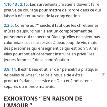
1:10-13 ;
2:15
.
Les surveillants chrétiens doivent faire
preuve de courage pour mettre de l’ordre dans ce qui
laisse à désirer au sein de la congrégation.
er
2:3-5
.
Comme au
siècle, il faut que les chrétiennes
I
mûres d’aujourd’hui “ aient un comportement de
personnes qui respectent Dieu, qu’elles ne soient pas
calomniatrices ni asservies à beaucoup de vin, mais
des personnes qui enseignent ce qui est bon ”. Ainsi
elles pourront efficacement instruire en privé “ les
jeunes femmes ” de la congrégation.
3:8,
14
.
Il est ‘ beau et utile ’ de “ pense[r] à pratiquer
de belles œuvres ”, car cela nous aide
à être
productifs dans le service de Dieu et à nous tenir
séparés du monde mauvais.
EXHORTONS “ EN RAISON DE
L’AMOUR ”