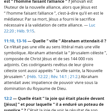
est “ l’homme faisant l’alliance ” ?
Jéhovah est
l’Auteur de la nouvelle alliance, alors que Jésus est
“ l’homme faisant l’alliance ”, c’est-à-dire qu’il en est le
médiateur. Par sa mort, Jésus a fourni le sacrifice
nécessaire à la validation de cette alliance. —
Luc
22:20 ;
Héb. 9:15
.
11:10,
13-16
— Quelle “ ville ” Abraham attendait-​il ?
Ce n’était pas une ville au sens littéral mais une ville
symbolique. Abraham attendait la “ Jérusalem céleste ”,
composée de Christ Jésus et de ses 144 000 rois
adjoints. Ces codirigeants revêtus de leur gloire
céleste sont aussi appelés “ la ville sainte, la Nouvelle
Jérusalem ”. (
Héb. 12:22 ;
Rév. 14:1 ;
21:2
.) Abraham
attendait avec impatience de pouvoir vivre sous la
domination du Royaume de Dieu.
12:2
— Quelle était “ la joie qui était placée devant
[Jésus] ” et pour laquelle “ il a enduré un poteau de
supplice ” ?
C’était la joie de voir le résultat de son