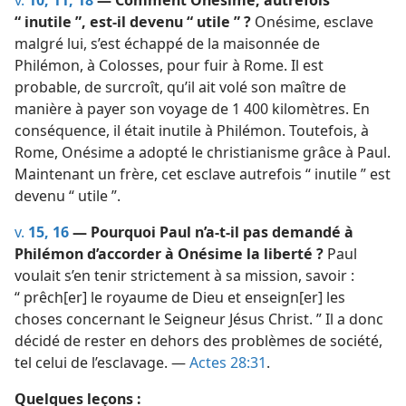
“ inutile ”, est-​il devenu “ utile ” ?
Onésime, esclave
malgré lui, s’est échappé de la maisonnée de
Philémon, à Colosses, pour fuir à Rome. Il est
probable, de surcroît, qu’il ait volé son maître de
manière à payer son voyage de 1 400 kilomètres. En
conséquence, il était inutile à Philémon. Toutefois, à
Rome, Onésime a adopté le christianisme grâce à Paul.
Maintenant un frère, cet esclave autrefois “ inutile ” est
devenu “ utile ”.
v.
15, 16
— Pourquoi Paul n’a-​t-​il pas demandé à
Philémon d’accorder à Onésime la liberté ?
Paul
voulait s’en tenir strictement à sa mission, savoir :
“ prêch[er] le royaume de Dieu et enseign[er] les
choses concernant le Seigneur Jésus Christ. ” Il a donc
décidé de rester en dehors des problèmes de société,
tel celui de l’esclavage. —
Actes 28:31
.
Quelques leçons :