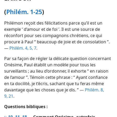
(
Philém. 1-25
)
Philémon reçoit des félicitations parce qu’il est un
exemple ‘ d’amour et de foi ’. Il est une source de
réconfort pour ses compagnons chrétiens, ce qui
procure à Paul “ beaucoup de joie et de consolation ”.
—
Philém. 4, 5,
7
.
Par sa façon de régler la délicate question concernant
Onésime, Paul établit un modèle pour tous les
surveillants ; au lieu d’ordonner, il exhorte “ en raison
de l’amour ”. Témoin cette phrase : “ Ayant confiance
en ta docilité, je t’écris, sachant que tu feras même
davantage que les choses que je dis. ” —
Philém. 8,
9,
21
.
Questions bibliques :
v.
10, 11,
18
— Comment Onésime, autrefois