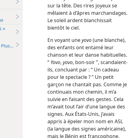
sur la tête. Des rires joyeux se
mêlaient à d’âpres marchandages.
Le soleil ardent blanchissait
ume de Jéhovah 2009
bientôt le ciel.
s »
En voyant une
yovo
(une blanche),
Plus…
des enfants ont entamé leur
chanson et leur danse habituelles.
“
Yovo
,
yovo
, bon-soir ”, scandaient-​
ils, concluant par : “ Un cadeau
pour le spectacle ? ” Un petit
garçon ne chantait pas. Comme je
continuais mon chemin, il m’a
suivie en faisant des gestes. Cela
m’avait tout l’air d’une langue des
signes. Aux États-Unis, j’avais
appris à épeler mon nom en ASL
(la langue des signes américaine),
mais le Bénin est francophone.