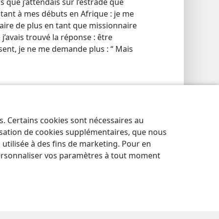
s que j’attendais sur l’estrade que
stant à mes débuts en Afrique : je me
aire de plus en tant que missionnaire
e j’avais trouvé la réponse : être
sent, je ne me demande plus : “ Mais
es. Certains cookies sont nécessaires au
res de confidentialité
Se connecter
JW.ORG
lisation de cookies supplémentaires, que nous
tilisée à des fins de marketing. Pour en
ersonnaliser vos paramètres à tout moment