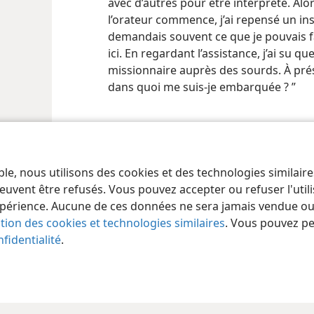
avec d’autres pour être interprète. Alor
l’orateur commence, j’ai repensé un in
demandais souvent ce que je pouvais f
ici. En regardant l’assistance, j’ai su qu
missionnaire auprès des sourds. À pré
dans quoi me suis-​je embarquée ? ”
ble, nous utilisons des cookies et des technologies similair
 of Pennsylvania
Conditions d’utilisation
Règles de confidentialité
Paramèt
euvent être refusés. Vous pouvez accepter ou refuser l'uti
périence. Aucune de ces données ne sera jamais vendue ou u
ation des cookies et technologies similaires
. Vous pouvez p
fidentialité
.