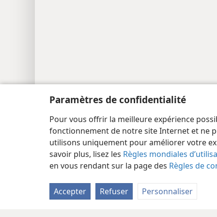
Paramètres de confidentialité
Pour vous offrir la meilleure expérience possi
Copyright
© 2026 Watch Tower Bible and Tract Society
fonctionnement de notre site Internet et ne p
utilisons uniquement pour améliorer votre ex
savoir plus, lisez les
Règles mondiales d’utilis
en vous rendant sur la page des
Règles de con
Accepter
Refuser
Personnaliser