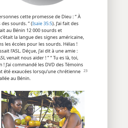
ersonnes cette promesse de Dieu : “ À
s des sourds. ” (
Isaïe 35:5
). J’ai fait des
it au Bénin 12 000 sourds et
’était la langue des signes américaine,
s les écoles pour les sourds. Hélas !
it l’ASL. Déçue, j’ai dit à une amie :
L venait nous aider ! ” “ Tu es là, toi,
aison ! J’ai commandé les DVD des Témoins
t été exaucées lorsqu’une chrétienne
allée au Bénin.