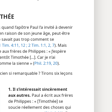
OTHÉE
quand l’apôtre Paul l’a invité à devenir
n raison de son jeune âge, peut-être
ne savait pas trop comment se
1 Tim. 4:11, 12 ;
2 Tim. 1:1, 2,
7
). Mais
 aux frères de Philippes : « J’espère
tôt Timothée [...]. Car je n’ai
comme la sienne » (
Phil. 2:19, 20
).
ncien si remarquable ? Tirons six leçons
1. Il s’intéressait sincèrement
aux autres.
Paul a écrit aux frères
de Philippes : « [Timothée] se
soucie réellement des choses qui