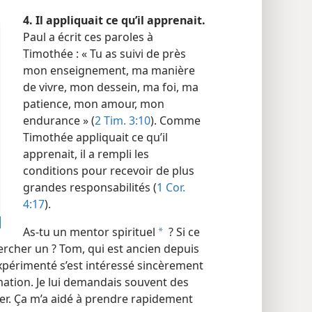
4. Il appliquait ce qu’il apprenait.
Paul a écrit ces paroles à
Timothée : « Tu as suivi de près
mon enseignement, ma manière
de vivre, mon dessein, ma foi, ma
patience, mon amour, mon
endurance » (
2 Tim. 3:10
). Comme
Timothée appliquait ce qu’il
apprenait, il a rempli les
conditions pour recevoir de plus
grandes responsabilités (
1 Cor.
4:17
).
As-​tu un mentor spirituel
? Si ce
a
ercher un ? Tom, qui est ancien depuis
xpérimenté s’est intéressé sincèrement
mation. Je lui demandais souvent des
quer. Ça m’a aidé à prendre rapidement