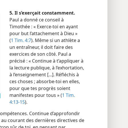
5. Il s’exerçait constamment.
Paul a donné ce conseil à
Timothée : « Exerce-​toi en ayant
pour but l’attachement à Dieu »
(
1 Tim. 4:7
). Même si un athlète a
un entraîneur, il doit faire des
exercices de son côté. Paul a
précisé : « Continue à t’appliquer à
la lecture publique, à l’exhortation,
à l’enseignement [...]. Réfléchis à
ces choses ; absorbe-​toi en elles,
pour que tes progrès soient
manifestes pour tous » (
1 Tim.
4:13-15
).
s compétences. Continue d’approfondir
oi au courant des dernières directives de
 trop sûr de toi, en pensant par