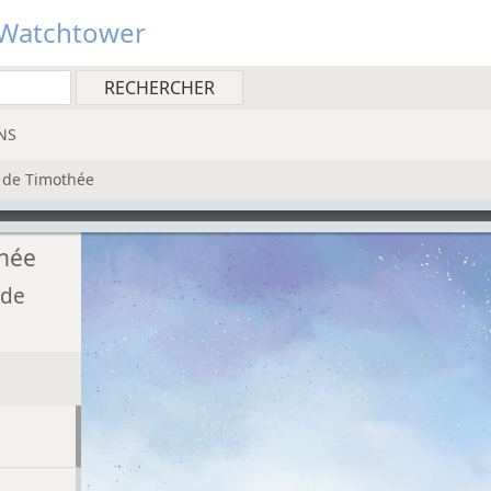
Watchtower
NS
 de Timothée
hée
 de