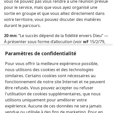
vous ne pouvez pas vous rendre à une réunion prévue
pour le service, mais que vous ayez organisé une
sortie en groupe et que vous alliez directement dans
votre territoire, vous pouvez discuter des matières
durant le parcours.
20 mn:
“Le succès dépend de la fidélité envers Dieu” —
À présenter sous forme d’allocution (voir
wF
15/2/79,
p. 26-29).
Paramètres de confidentialité
7 mn:
Communications relatives au service du champ.
Pour vous offrir la meilleure expérience possible,
Cantique 36 et prière.
nous utilisons des cookies et des technologies
similaires. Certains cookies sont nécessaires au
fonctionnement de notre site Internet et ne peuvent
être refusés. Vous pouvez accepter ou refuser
l'utilisation de cookies supplémentaires, que nous
utilisons uniquement pour améliorer votre
expérience. Aucune de ces données ne sera jamais
vendue ou utilisée à des fins de marketing. Pour en