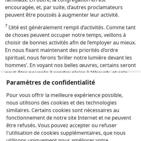
encouragée, et, par suite, d’autres proclamateurs
peuvent être poussés à augmenter leur activité.
7
L’été est généralement rempli d’activités. Comme tant
de choses peuvent occuper notre temps, veillons à
choisir de bonnes activités afin de l’employer au mieux.
En nous fixant maintenant des priorités d’ordre
spirituel, nous ferons ‘briller notre lumière devant les
hommes’. En voyant nos belles œuvres, certains seront
peut-être poussés à rendre gloire à Jéhovah, et cela
parce que nous aurons saisi toutes les occasions de
Paramètres de confidentialité
communiquer la vérité autour de nous pendant l’été.
Pour vous offrir la meilleure expérience possible,
—
Mat. 5:16
.
nous utilisons des cookies et des technologies
similaires. Certains cookies sont nécessaires au
fonctionnement de notre site Internet et ne peuvent
être refusés. Vous pouvez accepter ou refuser
l'utilisation de cookies supplémentaires, que nous
Français
Partager
Préférences
utilisons uniquement pour améliorer votre