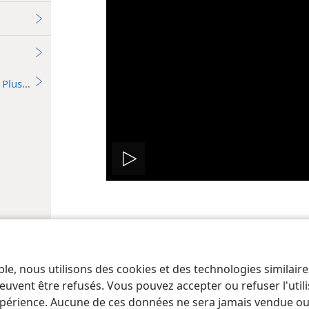
Plus…
Lire
la
vidéo
 of Pennsylvania
Conditions d’utilisation
Règles de confidentialité
Paramèt
ble, nous utilisons des cookies et des technologies similair
euvent être refusés. Vous pouvez accepter ou refuser l'uti
périence. Aucune de ces données ne sera jamais vendue ou u