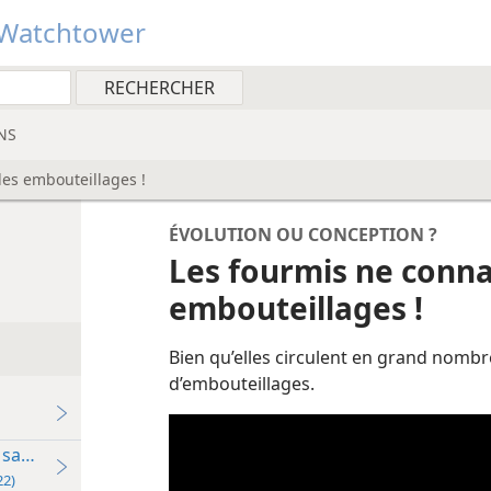
Watchtower
NS
les embouteillages !
ÉVOLUTION OU CONCEPTION ?
Les fourmis ne conna
embouteillages !
Bien qu’elles circulent en grand nombr
d’embouteillages.
a sagesse de Jéhovah
nne et ministère (2022)