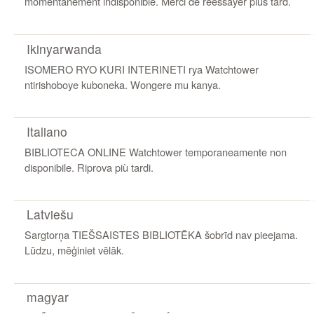
momentanément indisponible. Merci de réessayer plus tard.
Ikinyarwanda
ISOMERO RYO KURI INTERINETI rya Watchtower
ntirishoboye kuboneka. Wongere mu kanya.
Italiano
BIBLIOTECA ONLINE Watchtower temporaneamente non
disponibile. Riprova più tardi.
Latviešu
Sargtorņa TIEŠSAISTES BIBLIOTĒKA šobrīd nav pieejama.
Lūdzu, mēģiniet vēlāk.
magyar