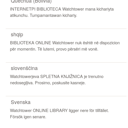
Quechua (Bolivia)
INTERNETPI BIBLIOTECA Watchtower mana kichariyta
atikunchu. Tumpamantawan kichariy.
shqip
BIBLIOTEKA ONLINE Watchtower nuk është në dispozicion
për momentin. Të lutemi, provo përsëri më vonë.
slovenščina
Watchtowerjeva SPLETNA KNJIŽNICA je trenutno
nedosegljiva. Prosimo, poskusite kasneje.
Svenska
Watchtower ONLINE LIBRARY ligger nere för tillfället.
Försök igen senare.