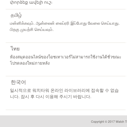
փորձեք ավելի ուշ։
தமிழ்
மன்னிக்கவும். ஆன்லைன் லைப்ரரி இப்போது வேலை செய்யாது.
பிறகு முயற்சி செய்யவும்.
ไทย
ห้องสมุดออนไลน์ของว็อชเทาเวอร์ไม่สามารถใช้งานได้ชั่วขณะ
โปรดลองใหม่ภายหลัง
한국어
일시적으로 워치타워 온라인 라이브러리에 접속할 수 없습
니다. 잠시 후 다시 이용해 주시기 바랍니다.
Copyright © 2017 Watch To