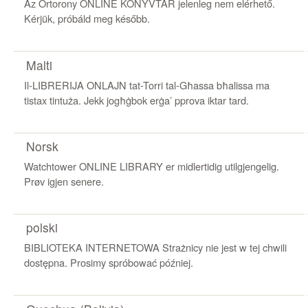
Az Őrtorony ONLINE KÖNYVTÁR jelenleg nem elérhető.
Kérjük, próbáld meg később.
Malti
Il-LIBRERIJA ONLAJN tat-Torri tal-Għassa bħalissa ma
tistax tintuża. Jekk jogħġbok erġaʼ pprova iktar tard.
Norsk
Watchtower ONLINE LIBRARY er midlertidig utilgjengelig.
Prøv igjen senere.
polski
BIBLIOTEKA INTERNETOWA Strażnicy nie jest w tej chwili
dostępna. Prosimy spróbować później.