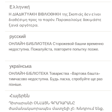
Ελληνική
Η ΔΙΑΔΙΚΤΥΑΚΗ ΒΙΒΛΙΟΘΗΚΗ της Σκοπιάς δεν είναι
διαθέσιμη προς το παρόν. Παρακαλούμε δοκιμάστε
ξανά αργότερα.
русский
ОНЛАЙН-БИБЛИОТЕКА Сторожевой башни временно
недоступна. Пожалуйста, повторите попытку позже.
українська
ОНЛАЙН-БІБЛІОТЕКА Товариства «Вартова башта»
тимчасово недоступна. Будь ласка, спробуйте ще раз
пізніше.
Հայերեն
Դիտարանի ՕՆԼԱՅՆ ԳՐԱԴԱՐԱՆԸ
ժամանակաորապես մատչելի չէ։ Խնդրում ենք,