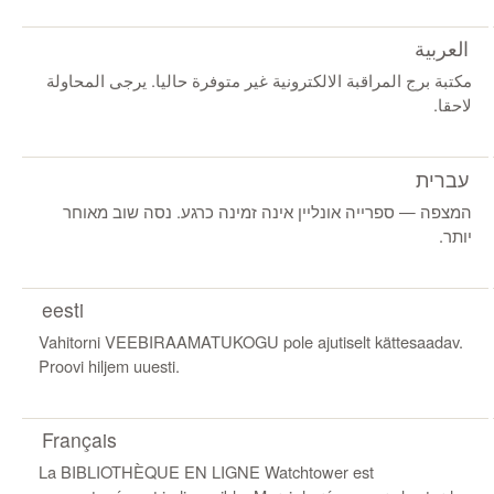
العربية
مكتبة برج المراقبة الالكترونية غير متوفرة حاليا. يرجى المحاولة
لاحقا.
עברית
המצפה ‏‎—‎‏ ספרייה אונליין אינה זמינה כרגע. נסה שוב מאוחר
יותר.
eesti
Vahitorni VEEBIRAAMATUKOGU pole ajutiselt kättesaadav.
Proovi hiljem uuesti.
Français
La BIBLIOTHÈQUE EN LIGNE Watchtower est