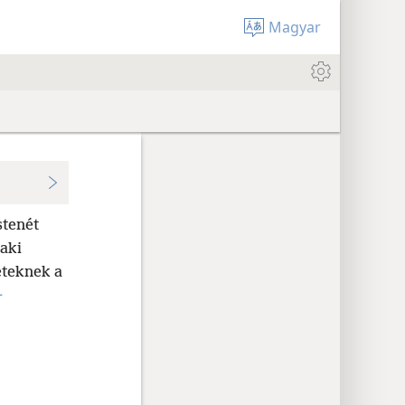
Magyar
stenét
 aki
eteknek a
+