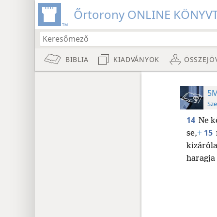
Őrtorony ONLINE KÖNYV
BIBLIA
KIADVÁNYOK
ÖSSZEJÖ
5M
Sze
14
Ne k
15
se,
+
kizáróla
haragja 