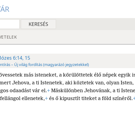
TÁR
VETELEK
ózes 6:14, 15
ntírás – Új világ fordítás (magyarázó jegyzetekkel)
övessetek más isteneket, a körülöttetek élő népek egyik i
mert Jehova, a ti Istenetek, aki köztetek van, olyan Isten,
gos odaadást vár el.
+
Máskülönben Jehovának, a ti Isten
fellángol ellenetek,
+
és ő kipusztít titeket a föld színéről.