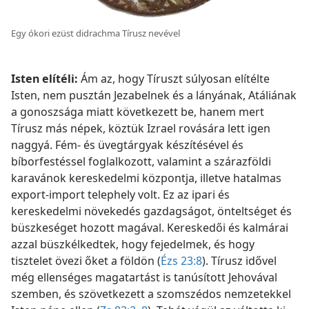
Egy ókori ezüst didrachma Tírusz nevével
Isten elítéli:
Ám az, hogy Tíruszt súlyosan elítélte
Isten, nem pusztán Jezabelnek és a lányának, Atáliának
a gonoszsága miatt következett be, hanem mert
Tírusz más népek, köztük Izrael rovására lett igen
naggyá. Fém- és üvegtárgyak készítésével és
bíborfestéssel foglalkozott, valamint a szárazföldi
karavánok kereskedelmi központja, illetve hatalmas
export-import telephely volt. Ez az ipari és
kereskedelmi növekedés gazdagságot, önteltséget és
büszkeséget hozott magával. Kereskedői és kalmárai
azzal büszkélkedtek, hogy fejedelmek, és hogy
tisztelet övezi őket a földön (
Ézs 23:8
). Tírusz idővel
még ellenséges magatartást is tanúsított Jehovával
szemben, és szövetkezett a szomszédos nemzetekkel