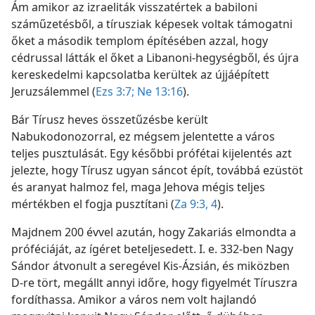
Ám amikor az izraeliták visszatértek a babiloni
száműzetésből, a tírusziak képesek voltak támogatni
őket a második templom építésében azzal, hogy
cédrussal látták el őket a Libanoni-hegységből, és újra
kereskedelmi kapcsolatba kerültek az újjáépített
Jeruzsálemmel (
Ezs 3:7;
Ne 13:16
).
Bár Tírusz heves összetűzésbe került
Nabukodonozorral, ez mégsem jelentette a város
teljes pusztulását. Egy későbbi prófétai kijelentés azt
jelezte, hogy Tírusz ugyan sáncot épít, továbbá ezüstöt
és aranyat halmoz fel, maga Jehova mégis teljes
mértékben el fogja pusztítani (
Za 9:3, 4
).
Majdnem 200 évvel azután, hogy Zakariás elmondta a
próféciáját, az ígéret beteljesedett. I. e. 332-ben Nagy
Sándor átvonult a seregével Kis-Ázsián, és miközben
D-re tört, megállt annyi időre, hogy figyelmét Tíruszra
fordíthassa. Amikor a város nem volt hajlandó