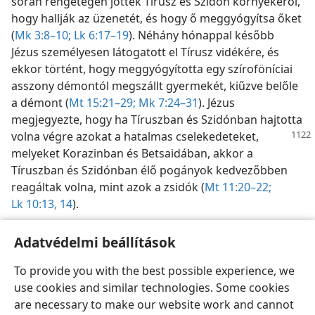
során rengetegen jöttek Tírusz és Szidón környékéről,
hogy hallják az üzenetét, és hogy ő meggyógyítsa őket
(
Mk 3:8–10;
Lk 6:17–19
). Néhány hónappal később
Jézus személyesen látogatott el Tírusz vidékére, és
ekkor történt, hogy meggyógyította egy szíroföníciai
asszony démontól megszállt gyermekét, kiűzve belőle
a démont (
Mt 15:21–29;
Mk 7:24–31
). Jézus
megjegyezte, hogy ha Tíruszban és Szidónban hajtotta
volna végre azokat a
hatalmas cselekedeteket,
melyeket Korazinban és Betsaidában, akkor a
Tíruszban és Szidónban élő pogányok kedvezőbben
reagáltak volna, mint azok a zsidók (
Mt 11:20–22;
Lk 10:13, 14
).
Adatvédelmi beállítások
To provide you with the best possible experience, we
use cookies and similar technologies. Some cookies
Magyar
Megosztás
Beállítások
are necessary to make our website work and cannot
Copyright
© 2026 Watch Tower Bible and Tract Society of Pennsylvania