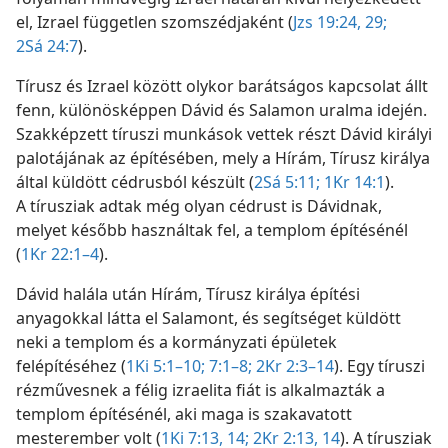
el, Izrael független szomszédjaként (
Jzs 19:24,
29;
2Sá 24:7
).
Tírusz és Izrael között olykor barátságos kapcsolat állt
fenn, különösképpen Dávid és Salamon uralma idején.
Szakképzett tíruszi munkások vettek részt Dávid királyi
palotájának az építésében, mely a Hírám, Tírusz királya
által küldött cédrusból készült (
2Sá 5:11;
1Kr 14:1
).
A tírusziak adtak még olyan cédrust is Dávidnak,
melyet később használtak fel, a templom építésénél
(
1Kr 22:1–4
).
Dávid halála után Hírám, Tírusz királya építési
anyagokkal látta el Salamont, és segítséget küldött
neki a templom és a kormányzati épületek
felépítéséhez (
1Ki 5:1–10;
7:1–8;
2Kr 2:3–14
). Egy tíruszi
rézművesnek a félig izraelita fiát is alkalmazták a
templom építésénél, aki maga is szakavatott
mesterember volt (
1Ki 7:13, 14;
2Kr 2:13, 14
). A tírusziak