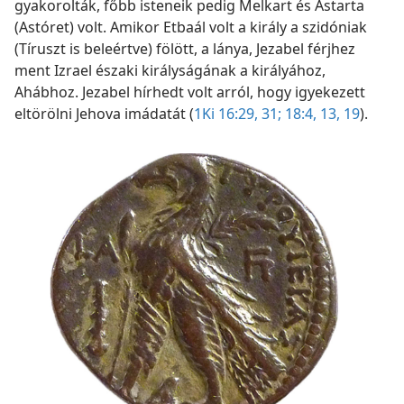
gyakorolták, főbb isteneik pedig Melkart és Astarta
(Astóret) volt. Amikor Etbaál volt a király a szidóniak
(Tíruszt is beleértve) fölött, a lánya, Jezabel férjhez
ment Izrael északi királyságának a királyához,
Ahábhoz. Jezabel hírhedt volt arról, hogy igyekezett
eltörölni Jehova imádatát (
1Ki 16:29,
31;
18:4,
13,
19
).