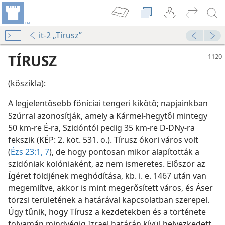
it-2 „Tírusz”
TÍRUSZ
(kőszikla):
A legjelentősebb föníciai tengeri kikötő; napjainkban
Szúrral azonosítják, amely a Kármel-hegytől mintegy
50 km-re É-ra, Szidóntól pedig 35 km-re D-DNy-ra
ét
fekszik (KÉP: 2. köt. 531. o.). Tírusz ókori város volt
k. I. kötet
(
Ézs 23:1,
7
), de hogy pontosan mikor alapították a
szidóniak kolóniaként, az nem ismeretes. Először az
Ígéret földjének meghódítása, kb. i. e. 1467 után van
ti a Jehova Szavába vetett bizalmunkat
megemlítve, akkor is mint megerősített város, és Áser
t (2017)
törzsi területének a határával kapcsolatban szerepel.
Úgy tűnik, hogy Tírusz a kezdetekben és a története
folyamán mindvégig Izrael határán kívül helyezkedett