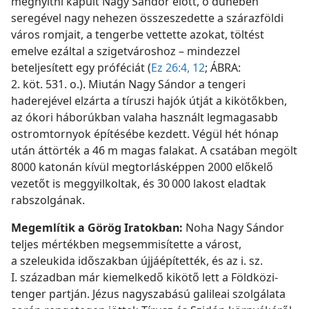
megnyitni kapuit Nagy Sándor előtt, ő dühében
seregével nagy nehezen összeszedette a szárazföldi
város romjait, a tengerbe vettette azokat, töltést
emelve ezáltal a szigetvároshoz – mindezzel
beteljesített egy próféciát (
Ez 26:4,
12
; ÁBRA:
2. köt. 531. o.). Miután Nagy Sándor a tengeri
haderejével elzárta a tíruszi hajók útját a kikötőkben,
az ókori háborúkban valaha használt legmagasabb
ostromtornyok építésébe kezdett. Végül hét hónap
után áttörték a 46 m magas falakat. A csatában megölt
8000 katonán kívül megtorlásképpen 2000 előkelő
vezetőt is meggyilkoltak, és 30 000 lakost eladtak
rabszolgának.
Megemlítik a Görög Iratokban:
Noha Nagy Sándor
teljes mértékben megsemmisítette a várost,
a szeleukida időszakban újjáépítették, és az i. sz.
I. században már kiemelkedő kikötő lett a Földközi-
tenger partján. Jézus nagyszabású galileai szolgálata