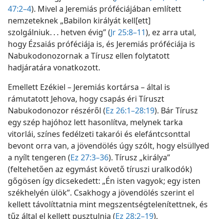
47:2–4
). Mivel a Jeremiás próféciájában említett
nemzeteknek „Babilon királyát kell[ett]
szolgálniuk. . . hetven évig” (
Jr 25:8–11
), ez arra utal,
hogy Ézsaiás próféciája is, és Jeremiás próféciája is
Nabukodonozornak a Tírusz ellen folytatott
hadjáratára vonatkozott.
Emellett Ezékiel – Jeremiás kortársa – által is
rámutatott Jehova, hogy csapás éri Tíruszt
Nabukodonozor részéről (
Ez 26:1–28:19
). Bár Tírusz
egy szép hajóhoz lett hasonlítva, melynek tarka
vitorlái, színes fedélzeti takarói és elefántcsonttal
bevont orra van, a jövendölés úgy szólt, hogy elsüllyed
a nyílt tengeren (
Ez 27:3–36
). Tírusz „királya”
(feltehetően az egymást követő tíruszi uralkodók)
gőgösen így dicsekedett: „Én isten vagyok; egy isten
székhelyén ülök”. Csakhogy a jövendölés szerint el
kellett távolíttatnia mint megszentségtelenítettnek, és
tűz által el kellett pusztulnia (
Ez 28:2–19
).