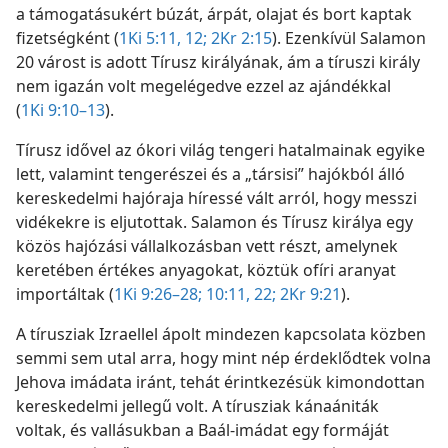
a támogatásukért búzát, árpát, olajat és bort kaptak
fizetségként (
1Ki 5:11, 12;
2Kr 2:15
). Ezenkívül Salamon
20 várost is adott Tírusz királyának, ám a tíruszi király
nem igazán volt megelégedve ezzel az ajándékkal
(
1Ki 9:10–13
).
Tírusz idővel az ókori világ tengeri hatalmainak egyike
lett, valamint tengerészei és a „társisi” hajókból álló
kereskedelmi hajóraja híressé vált arról, hogy messzi
vidékekre is eljutottak. Salamon és Tírusz királya egy
közös hajózási vállalkozásban vett részt, amelynek
keretében értékes anyagokat, köztük ofíri aranyat
importáltak (
1Ki 9:26–28;
10:11,
22;
2Kr 9:21
).
A tírusziak Izraellel ápolt mindezen kapcsolata közben
semmi sem utal arra, hogy mint nép érdeklődtek volna
Jehova imádata iránt, tehát érintkezésük kimondottan
kereskedelmi jellegű volt. A tírusziak kánaániták
voltak, és vallásukban a Baál-imádat egy formáját