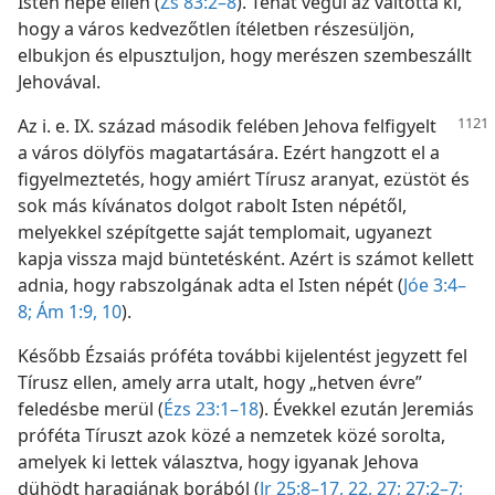
Isten népe ellen (
Zs 83:2–8
). Tehát végül az váltotta ki,
hogy a város kedvezőtlen ítéletben részesüljön,
elbukjon és elpusztuljon, hogy merészen szembeszállt
Jehovával.
Az i. e. IX. század második felében Jehova felfigyelt
a város dölyfös magatartására. Ezért hangzott el a
figyelmeztetés, hogy amiért Tírusz aranyat, ezüstöt és
sok más kívánatos dolgot rabolt Isten népétől,
melyekkel szépítgette saját templomait, ugyanezt
kapja vissza majd büntetésként. Azért is számot kellett
adnia, hogy rabszolgának adta el Isten népét (
Jóe 3:4–
8;
Ám 1:9, 10
).
Később Ézsaiás próféta további kijelentést jegyzett fel
Tírusz ellen, amely arra utalt, hogy „hetven évre”
feledésbe merül (
Ézs 23:1–18
). Évekkel ezután Jeremiás
próféta Tíruszt azok közé a nemzetek közé sorolta,
amelyek ki lettek választva, hogy igyanak Jehova
dühödt haragjának borából (
Jr 25:8–17,
22,
27;
27:2–7;