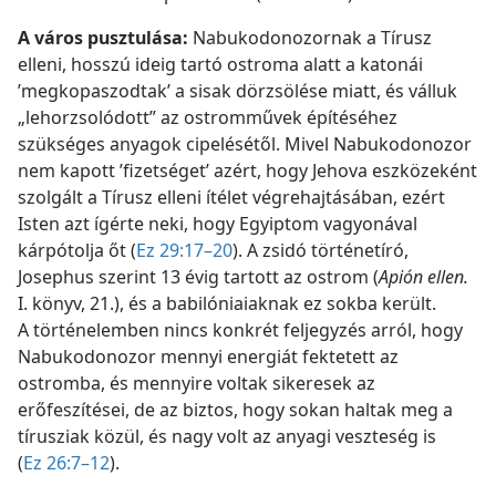
A város pusztulása:
Nabukodonozornak a Tírusz
elleni, hosszú ideig tartó ostroma alatt a katonái
’megkopaszodtak’ a sisak dörzsölése miatt, és válluk
„lehorzsolódott” az ostromművek építéséhez
szükséges anyagok cipelésétől. Mivel Nabukodonozor
nem kapott ’fizetséget’ azért, hogy Jehova eszközeként
szolgált a Tírusz elleni ítélet végrehajtásában, ezért
Isten azt ígérte neki, hogy Egyiptom vagyonával
kárpótolja őt (
Ez 29:17–20
). A zsidó történetíró,
Josephus szerint 13 évig tartott az ostrom (
Apión ellen.
I. könyv, 21.), és a babilóniaiaknak ez sokba került.
A történelemben nincs konkrét feljegyzés arról, hogy
Nabukodonozor mennyi energiát fektetett az
ostromba, és mennyire voltak sikeresek az
erőfeszítései, de az biztos, hogy sokan haltak meg a
tírusziak közül, és nagy volt az anyagi veszteség is
(
Ez 26:7–12
).