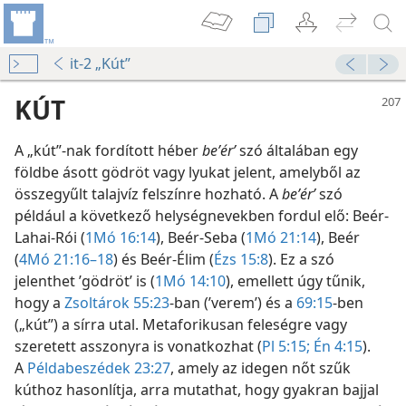
it-2 „Kút”
KÚT
A „kút”-nak fordított héber
beʼérʹ
szó általában egy
földbe ásott gödröt vagy lyukat jelent, amelyből az
összegyűlt talajvíz felszínre hozható. A
beʼérʹ
szó
például a következő helységnevekben fordul elő: Beér-
Lahai-Rói (
1Mó 16:14
), Beér-Seba (
1Mó 21:14
), Beér
(
4Mó 21:16–18
) és Beér-Élim (
Ézs 15:8
). Ez a szó
jelenthet ’gödröt’ is (
1Mó 14:10
), emellett úgy tűnik,
hogy a
Zsoltárok 55:23
-ban (’verem’) és a
69:15
-ben
(„kút”) a sírra utal. Metaforikusan feleségre vagy
szeretett asszonyra is vonatkozhat (
Pl 5:15;
Én 4:15
).
A
Példabeszédek 23:27
, amely az idegen nőt szűk
kúthoz hasonlítja, arra mutathat, hogy gyakran bajjal