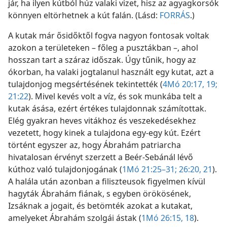
jár, ha ilyen kútból húz valaki vizet, hisz az agyagkorsók
könnyen eltörhetnek a kút falán. (Lásd:
FORRÁS
.)
A kutak már ősidőktől fogva nagyon fontosak voltak
azokon a területeken – főleg a pusztákban –, ahol
hosszan tart a száraz időszak. Úgy tűnik, hogy az
ókorban, ha valaki jogtalanul használt egy kutat, azt a
tulajdonjog megsértésének tekintették (
4Mó 20:17,
19;
21:22
). Mivel kevés volt a víz, és sok munkába telt a
kutak ásása, ezért értékes tulajdonnak számítottak.
Elég gyakran heves vitákhoz és veszekedésekhez
vezetett, hogy kinek a tulajdona egy-egy kút. Ezért
történt egyszer az, hogy Ábrahám patriarcha
hivatalosan érvényt szerzett a Beér-Sebánál lévő
kúthoz való tulajdonjogának (
1Mó 21:25–31;
26:20, 21
).
A halála után azonban a filiszteusok figyelmen kívül
hagyták Ábrahám fiának, s egyben örökösének,
Izsáknak a jogait, és betömték azokat a kutakat,
amelyeket Ábrahám szolgái ástak (
1Mó 26:15,
18
).