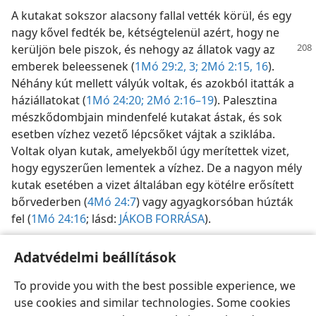
A kutakat sokszor alacsony fallal vették körül, és egy
nagy kővel fedték be, kétségtelenül azért, hogy ne
kerüljön bele piszok, és nehogy
az állatok vagy az
emberek beleessenek (
1Mó 29:2, 3;
2Mó 2:15, 16
).
Néhány kút mellett vályúk voltak, és azokból itatták a
háziállatokat (
1Mó 24:20;
2Mó 2:16–19
). Palesztina
mészkődombjain mindenfelé kutakat ástak, és sok
esetben vízhez vezető lépcsőket vájtak a sziklába.
Voltak olyan kutak, amelyekből úgy merítettek vizet,
hogy egyszerűen lementek a vízhez. De a nagyon mély
kutak esetében a vizet általában egy kötélre erősített
bőrvederben (
4Mó 24:7
) vagy agyagkorsóban húzták
fel (
1Mó 24:16
; lásd:
JÁKOB FORRÁSA
).
Adatvédelmi beállítások
To provide you with the best possible experience, we
use cookies and similar technologies. Some cookies
Magyar
Megosztás
Beállítások