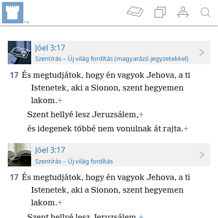
Jóel 3:17
Szentírás – Új világ fordítás (magyarázó jegyzetekkel)
17
És megtudjátok, hogy én vagyok Jehova, a ti
Istenetek, aki a Sionon, szent hegyemen
lakom.
+
Szent hellyé lesz Jeruzsálem,
+
és idegenek többé nem vonulnak át rajta.
+
Jóel 3:17
Szentírás – Új világ fordítás
17
És megtudjátok, hogy én vagyok Jehova, a ti
Istenetek, aki a Sionon, szent hegyemen
lakom.
+
Szent hellyé lesz Jeruzsálem,
+