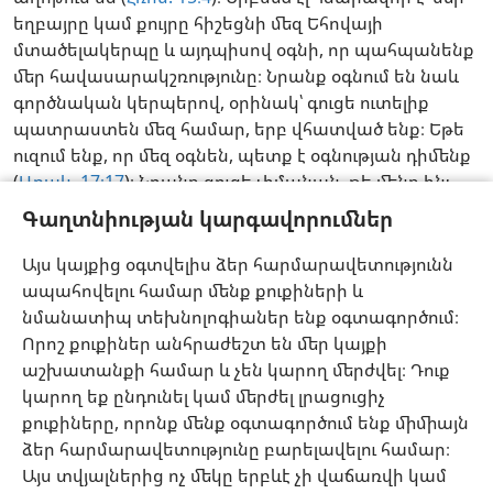
եղբայրը կամ քույրը հիշեցնի մեզ Եհովայի
մտածելակերպը և այդպիսով օգնի, որ պահպանենք
մեր հավասարակշռությունը։ Նրանք օգնում են նաև
գործնական կերպերով, օրինակ՝ գուցե ուտելիք
պատրաստեն մեզ համար, երբ վհատված ենք։ Եթե
ուզում ենք, որ մեզ օգնեն, պետք է օգնության դիմենք
(
Առակ. 17։17
)։ Նրանք գուցե չիմանան, թե մենք ինչ
ենք զգում և ինչի կարիք ունենք (
Առակ. 14։10
)։ Ուստի
Գաղտնիության կարգավորումներ
խոսիր հոգևորապես հասուն ընկերներիդ հետ և
ասա, թե ինչի կարիք ունես։ Գուցե որոշես այդ մասին
Այս կայքից օգտվելիս ձեր հարմարավետությունն
պատմել մեկ կամ երկու երեցի, ում հետ քեզ ազատ
ապահովելու համար մենք քուքիների և
ես զգում։ Որոշ քույրեր հարմար են գտնում խոսել
նմանատիպ տեխնոլոգիաներ ենք օգտագործում։
հոգևորապես հասուն որևէ քրոջ հետ։
w24.10
, էջ 10,
Որոշ քուքիներ անհրաժեշտ են մեր կայքի
պրբ. 15-16
աշխատանքի համար և չեն կարող մերժվել։ Դուք
կարող եք ընդունել կամ մերժել լրացուցիչ
Աստվածաշունչը քննենք ամեն օր 2026
քուքիները, որոնք մենք օգտագործում ենք միմիայն
ձեր հարմարավետությունը բարելավելու համար։
Հայերեն
ուղարկել հղումը
Կարգավորումներ
Այս տվյալներից ոչ մեկը երբևէ չի վաճառվի կամ
Copyright
© 2026 Watch Tower Bible and Tract Society of Pennsylvania