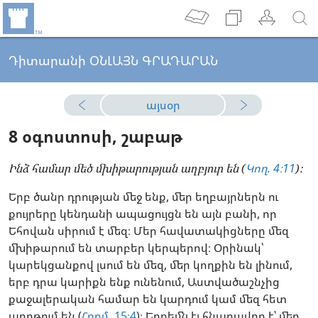
Դիտարանի ՕՆԼԱՅՆ ԳՐԱԴԱՐԱՆ
այսօր
8 օգոստոսի, շաբաթ
Ինձ համար մեծ մխիթարության աղբյուր են (
Կող. 4։11
)։
Երբ ծանր դրության մեջ ենք, մեր եղբայրներն ու
քույրերը կենդանի ապացույցն են այն բանի, որ
Եհովան սիրում է մեզ։ Մեր հավատակիցները մեզ
մխիթարում են տարբեր կերպերով։ Օրինակ՝
կարեկցանքով լսում են մեզ, մեր կողքին են լինում,
երբ դրա կարիքն ենք ունենում, Աստվածաշնչից
քաջալերական համար են կարդում կամ մեզ հետ
աղոթում են (
Հռոմ. 15։4
)։ Երբեմն էլ հնարավոր է՝ մեր