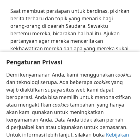
Saat membuat persiapan untuk berdinas, pikirkan
berita terbaru dan topik yang menarik bagi
orang-orang di daerah Saudara. Sewaktu
bertemu mereka, bicarakan hal-hal itu. Ajukan
pertanyaan agar mereka menceritakan
kekhawatiran mereka dan apa yang mereka sukai.
Dengarkan baik-baik jawabannya. Lalu jika perlu,
Pengaturan Privasi
sesuaikan bahan yang ingin Saudara sampaikan.
Demi kenyamanan Anda, kami menggunakan
cookies
dan teknologi serupa. Ada beberapa
cookies
yang
wajib diaktifkan supaya situs web kami dapat
beroperasi. Anda bisa memilih untuk menonaktifkan
atau mengaktifkan
cookies
tambahan, yang hanya
akan kami gunakan untuk meningkatkan
Bahasa Isyarat Indonesia
Bagikan
Pengaturan
kenyamaman Anda. Data Anda tidak akan pernah
Copyright
© 2026 Watch Tower Bible and Tract Society of Pennsylvania
Syarat Penggunaan
Kebijakan Privasi
Pengaturan Privasi
diperjualbelikan atau digunakan untuk pemasaran.
Log In
JW.ORG
Untuk informasi lebih lanjut, silakan buka
Kebijakan