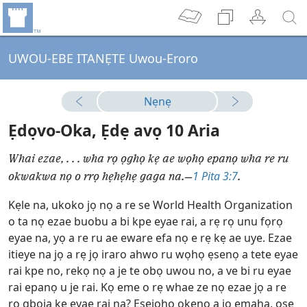
UWOU-EBE ITANẸTE Uwou-Eroro
Nẹnẹ
Ẹdọvo-Oka, Ẹdẹ avọ 10 Aria
Whai ezae, . . . wha rọ ọghọ kẹ ae wọhọ epanọ wha re ru
1 Pita 3:7
okwakwa nọ o rrọ hẹhẹhẹ gaga na.—
.
Kẹle na, ukoko jọ nọ a re se World Health Organization
o ta nọ ezae buobu a bi kpe eyae rai, a rẹ rọ unu fọrọ
eyae na, yọ a re ru ae eware efa nọ e rẹ kẹ ae uye. Ezae
itieye na jọ a rẹ jọ iraro ahwo ru wọhọ ẹsenọ a tete eyae
rai kpe no, rekọ nọ a je te obọ uwou no, a ve bi ru eyae
rai epanọ u je rai. Kọ eme o rẹ whae ze nọ ezae jọ a re
ro gboja kẹ eyae rai na? Ẹsejọhọ okenọ a jọ emaha, ọsẹ