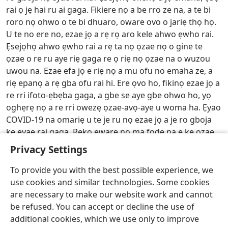
rai ọ jẹ hai ru ai gaga. Fikiere nọ a be rro ze na, a te bi
roro nọ ohwo o te bi dhuaro, oware ovo o jariẹ thọ họ.
U te no ere no, ezae jọ a rẹ rọ aro kele ahwo ẹwho rai.
Ẹsejọhọ ahwo ẹwho rai a rẹ ta nọ ọzae nọ o gine te
ọzae o re ru aye riẹ gaga re ọ riẹ nọ ọzae na o wuzou
uwou na. Ezae efa jọ e riẹ nọ a mu ofu no emaha ze, a
riẹ epanọ a rẹ gba ofu rai hi. Ere ọvo ho, fikinọ ezae jọ a
re rri ifoto-ẹbẹba gaga, a gbe se aye gbe ohwo ho, yọ
oghẹrẹ nọ a re rri owezẹ ọzae-avọ-aye u woma ha. Ẹyao
COVID-19 na omariẹ u te je ru nọ ezae jọ a je ro gboja
kẹ eyae rai gaga. Rekọ eware nọ ma fodẹ na e kẹ ọzae
udu nọ o re ro gboja kẹ aye riẹ hẹ.
w25.01
8 ¶2-3
Privacy Settings
Ẹkiẹriwo Ikereakere na Kẹdẹ Kẹdẹ—2026
To provide you with the best possible experience, we
use cookies and similar technologies. Some cookies
Isoko
Vi Ei Se Omọfa
Ru Ei Fihọ Oghẹrẹ no
are necessary to make our website work and cannot
Copyright
© 2026 Watch Tower Bible and Tract Society of Pennsylvania
be refused. You can accept or decline the use of
Izi Kpahe Eroruiruo Evuẹ Na
Izi Oria Evuẹ Omobọ Ra
Esẹtini Oria Evuẹ Omobọ Ra
Rueva
JW.ORG
additional cookies, which we use only to improve