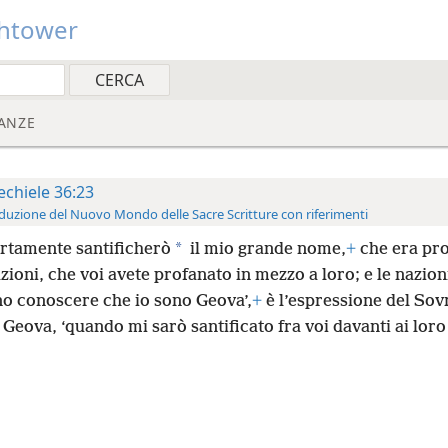
htower
ANZE
echiele 36:23
duzione del Nuovo Mondo delle Sacre Scritture con riferimenti
*
ertamente santificherò
il mio grande nome,
+
che era pr
azioni, che voi avete profanato in mezzo a loro; e le nazion
o conoscere che io sono Geova’,
+
è l’espressione del So
Geova, ‘quando mi sarò santificato fra voi davanti ai loro