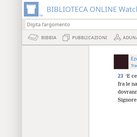
BIBLIOTECA ONLINE Watc
BIBBIA
PUBBLICAZIONI
ADUN
Ez
Tra
23
‘E c
fra le n
dovrann
Signore 