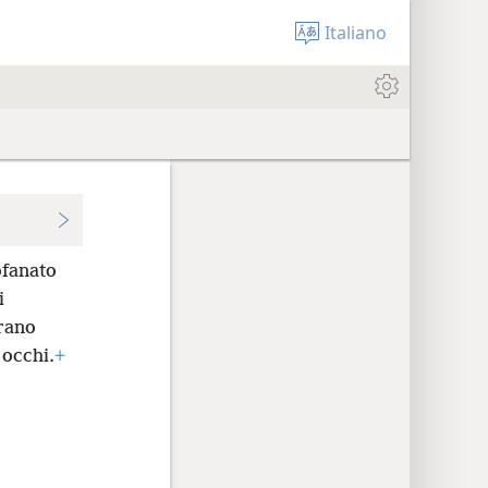
Italiano
ofanato
i
vrano
 occhi.
+