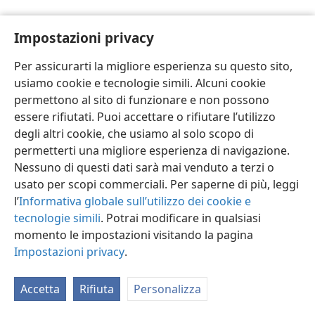
Impostazioni privacy
Per assicurarti la migliore esperienza su questo sito,
usiamo cookie e tecnologie simili. Alcuni cookie
Italiano
Impostazioni
permettono al sito di funzionare e non possono
Copyright
© 2026 Watch Tower Bible and Tract Society of Pennsylvania
essere rifiutati. Puoi accettare o rifiutare l’utilizzo
Condizioni d’uso
Informativa sulla privacy
Impostazioni privacy
degli altri cookie, che usiamo al solo scopo di
Accedi
JW.ORG
permetterti una migliore esperienza di navigazione.
Nessuno di questi dati sarà mai venduto a terzi o
usato per scopi commerciali. Per saperne di più, leggi
l’
Informativa globale sull’utilizzo dei cookie e
tecnologie simili
. Potrai modificare in qualsiasi
momento le impostazioni visitando la pagina
Impostazioni privacy
.
Accetta
Rifiuta
Personalizza