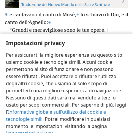
Traduzione del Nuovo Mondo delle Sacre Scritture
3
e cantavano il canto di Mosè,
+
lo schiavo di Dio, e il
canto dell’Agnello:
+
“Grandi e meravigliose sono le tue opere,
+
*
Geova
Dio, Onnipotente;
+
giuste e veraci sono le
Impostazioni privacy
tue vie,
+
Re d’eternità!
+
Per assicurarti la migliore esperienza su questo sito,
usiamo cookie e tecnologie simili. Alcuni cookie
permettono al sito di funzionare e non possono
essere rifiutati. Puoi accettare o rifiutare l’utilizzo
Italiano
Impostazioni
degli altri cookie, che usiamo al solo scopo di
permetterti una migliore esperienza di navigazione.
Copyright
© 2026 Watch Tower Bible and Tract Society of Pennsylvania
Condizioni d’uso
Informativa sulla privacy
Impostazioni privacy
Nessuno di questi dati sarà mai venduto a terzi o
Accedi
JW.ORG
usato per scopi commerciali. Per saperne di più, leggi
l’
Informativa globale sull’utilizzo dei cookie e
tecnologie simili
. Potrai modificare in qualsiasi
momento le impostazioni visitando la pagina