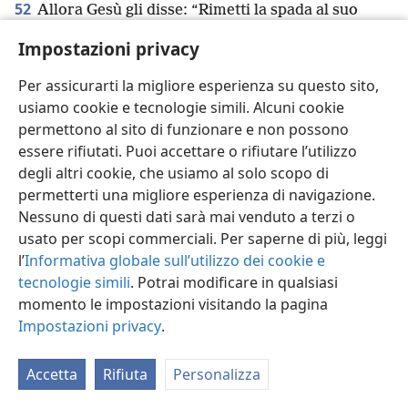
52
Allora Gesù gli disse: “Rimetti la spada al suo
posto,
+
perché tutti quelli che prendono la spada
Impostazioni privacy
moriranno di spada.
+
Per assicurarti la migliore esperienza su questo sito,
usiamo cookie e tecnologie simili. Alcuni cookie
permettono al sito di funzionare e non possono
essere rifiutati. Puoi accettare o rifiutare l’utilizzo
Italiano
Impostazioni
degli altri cookie, che usiamo al solo scopo di
permetterti una migliore esperienza di navigazione.
Copyright
© 2026 Watch Tower Bible and Tract Society of Pennsylvania
Condizioni d’uso
Informativa sulla privacy
Impostazioni privacy
Nessuno di questi dati sarà mai venduto a terzi o
Accedi
JW.ORG
usato per scopi commerciali. Per saperne di più, leggi
l’
Informativa globale sull’utilizzo dei cookie e
tecnologie simili
. Potrai modificare in qualsiasi
momento le impostazioni visitando la pagina
Impostazioni privacy
.
Accetta
Rifiuta
Personalizza