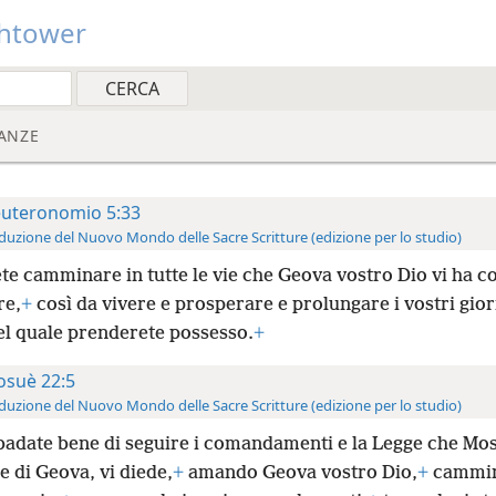
htower
ANZE
uteronomio 5:33
duzione del Nuovo Mondo delle Sacre Scritture (edizione per lo studio)
te camminare in tutte le vie che Geova vostro Dio vi ha 
re,
+
così da vivere e prosperare e prolungare i vostri gior
el quale prenderete possesso.
+
osuè 22:5
duzione del Nuovo Mondo delle Sacre Scritture (edizione per lo studio)
badate bene di seguire i comandamenti e la Legge che Mos
e di Geova, vi diede,
+
amando Geova vostro Dio,
+
cammin