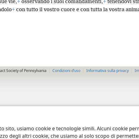
sue vie,
+
osservando i suoi comandamenti,
+
tenendovi stre
ndolo
+
con tutto il vostro cuore e con tutta la vostra anim
ct Society of Pennsylvania
Condizioni d’uso
Informativa sulla privacy
Im
to sito, usiamo cookie e tecnologie simili. Alcuni cookie p
tilizzo degli altri cookie, che usiamo al solo scopo di permet