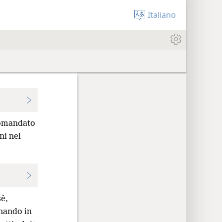
Italiano
comandato
ni nel
è,
ando in