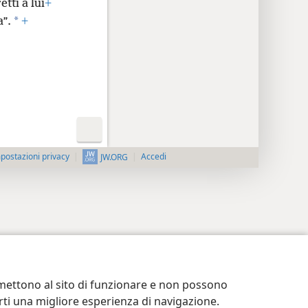
tti a lui
+
*
a”.
+
postazioni privacy
Accedi
JW.ORG
ermettono al sito di funzionare e non possono
terti una migliore esperienza di navigazione.