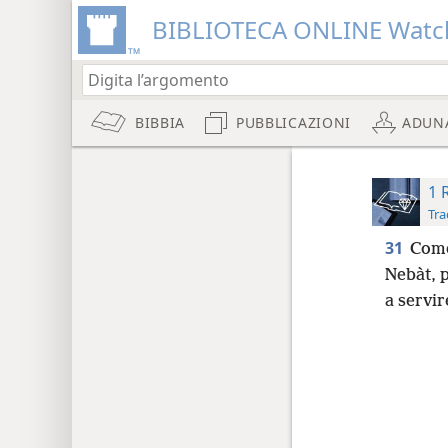
BIBLIOTECA ONLINE Watc
BIBBIA
PUBBLICAZIONI
ADUN
1 
Tra
31
Come
Nebàt, p
a servir