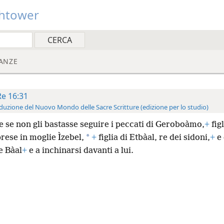
htower
ANZE
Re 16:31
duzione del Nuovo Mondo delle Sacre Scritture (edizione per lo studio)
 se non gli bastasse seguire i peccati di Geroboàmo,
+
figl
*
rese in moglie Ìzebel,
+
figlia di Etbàal, re dei sidoni,
+
e 
e Bàal
+
e a inchinarsi davanti a lui.