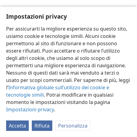
Impostazioni privacy
Per assicurarti la migliore esperienza su questo sito,
usiamo cookie e tecnologie simili. Alcuni cookie
Italiano
Impostazioni
permettono al sito di funzionare e non possono
Copyright
© 2026 Watch Tower Bible and Tract Society of Pennsylvania
essere rifiutati. Puoi accettare o rifiutare l’utilizzo
Condizioni d’uso
Informativa sulla privacy
Impostazioni privacy
degli altri cookie, che usiamo al solo scopo di
Accedi
JW.ORG
permetterti una migliore esperienza di navigazione.
Nessuno di questi dati sarà mai venduto a terzi o
usato per scopi commerciali. Per saperne di più, leggi
l’
Informativa globale sull’utilizzo dei cookie e
tecnologie simili
. Potrai modificare in qualsiasi
momento le impostazioni visitando la pagina
Impostazioni privacy
.
Accetta
Rifiuta
Personalizza