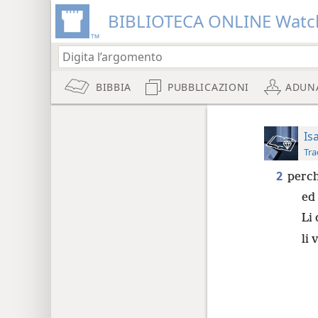
BIBLIOTECA ONLINE Watc
BIBBIA
PUBBLICAZIONI
ADUN
Is
Tra
2
perch
ed 
Li 
li 