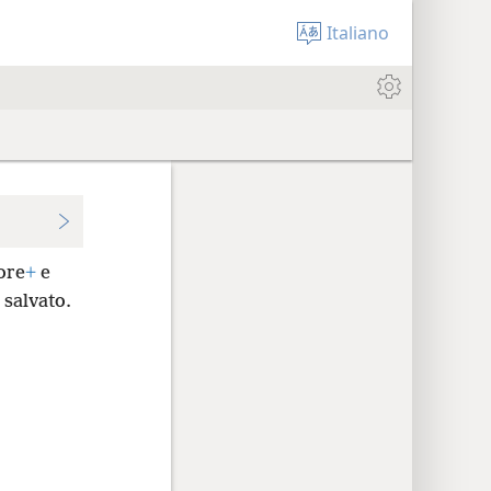
Italiano
ore
+
e
 salvato.