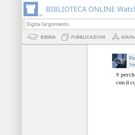
BIBLIOTECA ONLINE Watc
BIBBIA
PUBBLICAZIONI
ADUN
Ro
Tra
9
perch
con il c