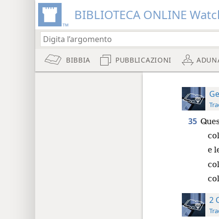
BIBLIOTECA ONLINE Watc
BIBBIA
PUBBLICAZIONI
ADUN
Ge
Tra
35
Ques
col
e l
co
col
2 
Tra