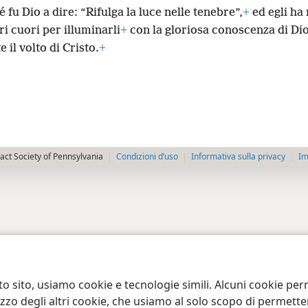
 fu Dio a dire: “Rifulga la luce nelle tenebre”,
+
ed egli ha 
ri cuori per illuminarli
+
con la gloriosa conoscenza di Di
 il volto di Cristo.
+
ct Society of Pennsylvania
Condizioni d’uso
Informativa sulla privacy
Im
to sito, usiamo cookie e tecnologie simili. Alcuni cookie p
tilizzo degli altri cookie, che usiamo al solo scopo di permet