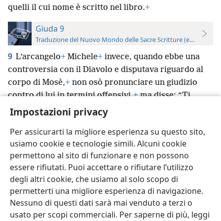
quelli il cui nome è scritto nel libro.
+
Giuda 9
Traduzione del Nuovo Mondo delle Sacre Scritture (edizione per
9
L’arcangelo
+
Michele
+
invece, quando ebbe una
controversia con il Diavolo e disputava riguardo al
corpo di Mosè,
+
non osò pronunciare un giudizio
contro di lui in termini offensivi,
+
ma disse: “Ti
*
rimproveri Geova”.
+
Impostazioni privacy
Per assicurarti la migliore esperienza su questo sito,
usiamo cookie e tecnologie simili. Alcuni cookie
permettono al sito di funzionare e non possono
essere rifiutati. Puoi accettare o rifiutare l’utilizzo
Italiano
Impostazioni
degli altri cookie, che usiamo al solo scopo di
Copyright
© 2026 Watch Tower Bible and Tract Society of Pennsylvania
permetterti una migliore esperienza di navigazione.
Condizioni d’uso
Informativa sulla privacy
Impostazioni privacy
Accedi
JW.ORG
Nessuno di questi dati sarà mai venduto a terzi o
usato per scopi commerciali. Per saperne di più, leggi