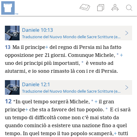
Daniele 10:13
Traduzione del Nuovo Mondo delle Sacre Scritture (edizione per
13
Ma il principe
+
del regno di Persia mi ha fatto
*
opposizione per 21 giorni. Comunque Michele,
+
*
uno dei principi più importanti,
è venuto ad
aiutarmi, e io sono rimasto là con i re di Persia.
Daniele 12:1
Traduzione del Nuovo Mondo delle Sacre Scritture (edizione per
12
*
“In quel tempo sorgerà Michele,
+
il gran
*
principe
+
che sta a favore del tuo popolo.
E ci sarà
un tempo di difficoltà come non c’è mai stato da
quando cominciò a esistere una nazione fino a quel
tempo. In quel tempo il tuo popolo scamperà,
+
tutti