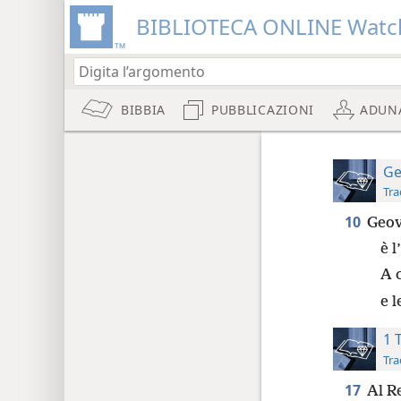
BIBLIOTECA ONLINE Watc
BIBBIA
PUBBLICAZIONI
ADUN
Ge
Tra
10
Geov
è l
A 
e l
1 
Tra
17
Al Re