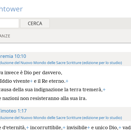
htower
ANZE
remia 10:10
duzione del Nuovo Mondo delle Sacre Scritture (edizione per lo studio)
a invece è Dio per davvero,
’Iddio vivente
+
e il Re eterno.
+
causa della sua indignazione la terra tremerà,
+
e nazioni non resisteranno alla sua ira.
Timoteo 1:17
duzione del Nuovo Mondo delle Sacre Scritture (edizione per lo studio)
 d’eternità,
+
incorruttibile,
+
invisibile
+
e unico Dio,
+
vad