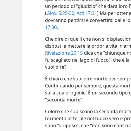
un periodo di “giudizio” che darà loro l
(
Giov. 5:25-30;
Atti 17:31
) Ma per ottene
dovranno pentirsi e convertirsi dalle 
17:30
.
Che dire di quelli che non si dispiacci
disposti a mettere la propria vita in a
Rivelazione 20:15
dice che “chiunque non
fu scagliato nel lago di fuoco”, che è l
vuol dire?
È chiaro che vuol dire morte per sempr
Continuando per sempre, questa morte
sulla sua progenie. È un secondo tipo
“seconda morte”.
Coloro che subiscono la seconda mort
tormento letterale nel fuoco vero e prop
sono “a riposo”, che “non sono consci di