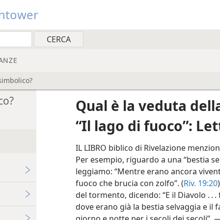
htower
ANZE
 simbolico?
ico?
Qual è la veduta dell
“Il lago di fuoco”: Le
IL LIBRO biblico di Rivelazione menzion
Per esempio, riguardo a una “bestia sel
leggiamo: “Mentre erano ancora viventi
fuoco che brucia con zolfo”. (
Riv. 19:20
del tormento, dicendo: “E il Diavolo . . .
dove erano già la bestia selvaggia e il
giorno e notte per i secoli dei secoli”.