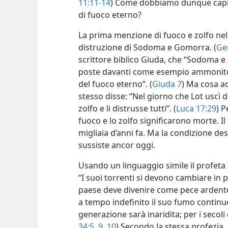
11:11-14
) Come dobbiamo dunque capire 
di fuoco eterno?
La prima menzione di fuoco e zolfo nella
distruzione di Sodoma e Gomorra. (
Ge
scrittore biblico Giuda, che “Sodoma e Go
poste davanti come esempio ammonitor
del fuoco eterno”. (
Giuda 7
) Ma cosa a
stesso disse: “Nel giorno che Lot uscì 
zolfo e li distrusse
tutti”. (
Luca 17:29
) P
fuoco e lo zolfo significarono morte. Il
migliaia d’anni fa. Ma la condizione des
sussiste ancor oggi.
Usando un linguaggio simile il profeta 
“I suoi torrenti si devono cambiare in pe
paese deve divenire come pece ardente.
a tempo indefinito il suo fumo continu
generazione sarà inaridita; per i secoli 
34:5,
9, 10
) Secondo la stessa profezia,