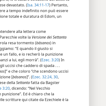
se devastato. (
Isa. 34:11-17
) Pertanto,
dere a tempo indefinito non può essere
zione totale e duratura di Edom, un
ntendere alla lettera come
Parecchie volte la
Versione dei Settanta
arola resa tormento (
básanos
) in
ggiamo: “E quando il giusto si
e un fallo, e io recherò la punizione
nzi a lui, egli morrà”. (
Ezec. 3:20
) In
li uccisi che caddero di spada . . .
nos
]” e che coloro “che scendono uccisi
izione [
básanos
]”. (
Ezec. 32:24,
30
,
lese della
Settanta
fatta da Bagster
e 3:20
, dicendo: “Nel Vecchio
 punizione”. Ed è chiaro che la
e scritture qui citate da Ezechiele è la