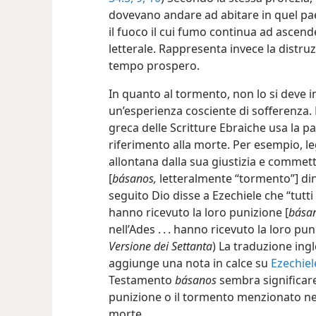
dovevano andare ad abitare in quel pae
il fuoco il cui fumo continua ad ascen
letterale. Rappresenta invece la distru
tempo prospero.
In quanto al tormento, non lo si deve i
un’esperienza cosciente di sofferenza. 
greca delle Scritture Ebraiche usa la p
riferimento alla morte. Per esempio, le
allontana dalla sua giustizia e commett
[
básanos,
letteralmente “tormento”] dina
seguito Dio disse a Ezechiele che “tutti g
hanno ricevuto la loro punizione [
bása
nell’Ades . . . hanno ricevuto la loro pun
Versione dei Settanta
) La traduzione ing
aggiunge una nota in calce su
Ezechiel
Testamento
básanos
sembra significare
punizione o il tormento menzionato nell
morte.