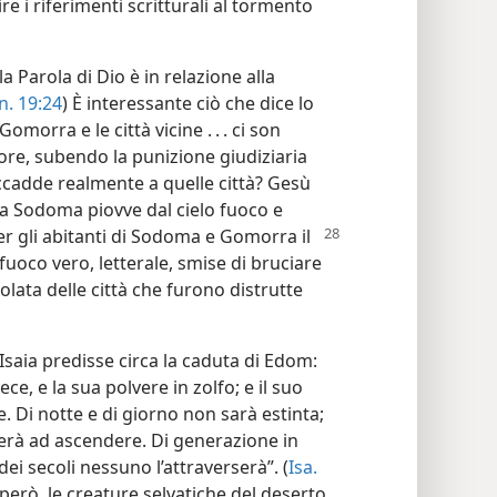
i riferimenti scritturali al tormento
 Parola di Dio è in relazione alla
n. 19:24
) È interessante ciò che dice lo
morra e le città vicine . . . ci son
e, subendo la punizione giudiziaria
ccadde realmente a quelle città? Gesù
da Sodoma piovve dal cielo fuoco e
er gli abitanti di Sodoma e Gomorra il
 fuoco vero, letterale, smise di bruciare
olata delle città che furono distrutte
Isaia predisse circa la caduta di Edom:
ce, e la sua polvere in zolfo; e il suo
 Di notte e di giorno non sarà estinta;
erà ad ascendere. Di generazione in
dei secoli nessuno l’attraverserà”. (
Isa.
 però, le creature selvatiche del deserto