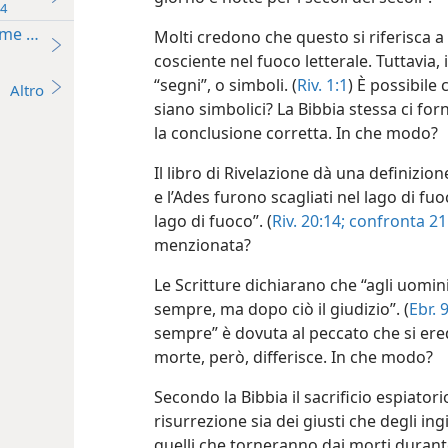
74
ome dell’“inferno” o della “Geenna”?
Molti credono che questo si riferisca 
cosciente nel fuoco letterale. Tuttavia, 
“segni”, o simboli. (
Riv. 1:1
) È possibile 
Altro
siano simbolici? La Bibbia stessa ci for
la conclusione corretta. In che modo?
Il libro di Rivelazione dà una definizio
e l’Ades furono scagliati nel lago di fu
lago di fuoco”. (
Riv. 20:14;
confronta 21
menzionata?
Le Scritture dichiarano che “agli uomin
sempre, ma dopo ciò il giudizio”. (
Ebr. 
sempre” è dovuta al peccato che si ere
morte, però, differisce. In che modo?
Secondo la Bibbia il sacrificio espiator
risurrezione sia dei giusti che degli ingi
quelli che torneranno dai morti durante