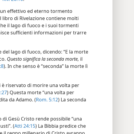
a un effettivo ed eterno tormento
il libro di Rivelazione contiene molti
che il lago di fuoco e i suoi tormenti
nisce sufficienti informazioni per trarre
ne del lago di fuoco, dicendo: “E la morte
oco.
Questo significa la seconda morte,
il
:8
). In che senso è “seconda” la morte lì
i è riservato di morire una volta per
9:27
) Questa morte “una volta per
dita da Adamo. (
Rom. 5:12
) La seconda
io di Gesù Cristo rende possibile “una
usti”. (
Atti 24:15
) La Bibbia predice che
 il regno millenario di Cristo avranno