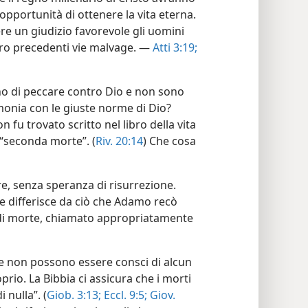
’opportunità di ottenere la vita eterna.
re un giudizio favorevole gli uomini
loro precedenti vie malvage. —
Atti 3:19;
ono di peccare contro Dio e non sono
rmonia con le giuste norme di Dio?
 fu trovato scritto nel libro della vita
a “seconda morte”. (
Riv. 20:14
) Che cosa
e, senza speranza di risurrezione.
 differisce da ciò che Adamo recò
 di morte, chiamato appropriatamente
e non possono essere consci di alcun
rio. La Bibbia ci assicura che i morti
 nulla”. (
Giob. 3:13;
Eccl. 9:5;
Giov.