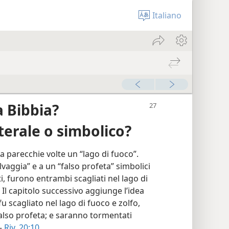
Italiano
a Bibbia?
tterale o simbolico?
a parecchie volte un “lago di fuoco”.
vaggia” e a un “falso profeta” simbolici
, furono entrambi scagliati nel lago di
) Il capitolo successivo aggiunge l’idea
 fu scagliato nel lago di fuoco e zolfo,
 falso profeta; e saranno tormentati
 —
Riv. 20:10
.