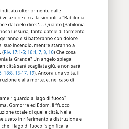
è indicato ulteriormente dalle
Rivelazione circa la simbolica “Babilonia
e dal cielo dire: ‘. . . Quanto [Babilonia
gnosa lussuria, tanto datele di tormento
. piangeranno e si batteranno con dolore
el suo incendio, mentre staranno a
 (
Riv. 17:1-5;
18:4,
7,
9, 10
) Che cosa
lonia la Grande? Un angelo spiega:
an città sarà scagliata giù, e non sarà
6;
18:8,
15-17,
19
). Ancora una volta, il
ruzione e alla morte, e, nel caso di
same riguardo al lago di fuoco?
ma, Gomorra ed Edom, il “fuoco
uzione totale di quelle città. Nella
e usato in riferimento a distruzione e
che il lago di fuoco “significa la