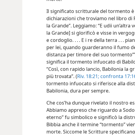
Il significato scritturale del tormento 
dichiarazioni che troviamo nel libro di 
la Grande”. Leggiamo: “E udii un’altra voc
la Grande] si glorificò e visse in vergo
e cordoglio. . . . E i re della terra . . 
per lei, quando guarderanno il fumo d
distanza per timore del suo tormento’”.
significa il tormento infuocato di Babi
“Così, con rapido lancio, Babilonia la gr
più trovata”. (
Riv. 18:21;
confronta 17:1
tormento infuocato si riferisce alla dist
Babilonia, dura per sempre.
Che cos’ha dunque rivelato il nostro e
Abbiamo appreso che riguardo a Sodo
eterno” fu simbolico e significò la distr
Bibbia anche il termine “tormento” vien
morte. Siccome le Scritture specificano 