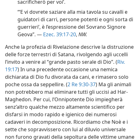
sacrificherò per voi’.
“‘E vi dovrete saziare alla mia tavola su cavalli e
guidatori di carri, persone potenti e ogni sorta di
guerrieri’, è l’espressione del Sovrano Signore
Geova”. —
Ezec. 39:17-20
,
NW.
Anche la profezia di Rivelazione descrive la distruzione
delle forze terrestri di Satana, rivolgendo agli uccelli
l’invito a venire al “grande pasto serale di Dio”. (
Riv.
19:17
) In una precedente occasione una nemica
dichiarata di Dio fu divorata da cani, e rimasero solo
poche ossa da seppellire. (
2 Re 9:30-37
) Ma gli animali
non potrebbero mai eliminare tutti gli uccisi ad Har-
Maghedon. Per cui, l’Onnipotente Dio impiegherà
senz’altro qualche mezzo altamente scientifico per
disfarsi in modo rapido e igienico dei numerosi
cadaveri in decomposizione. Ricordiamo che Noè e i
sette che sopravvissero con lui al diluvio universale
non furono gravati della sepoltura delle vittime umane