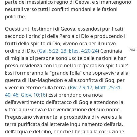
parte del messianico regno di Geova, e si mantengono
neutrali verso tutti i conflitti mondani e le fazioni
politiche.
Questi unti testimoni di Geova, essendosi purificati
secondo i princìpi della Parola di Dio e producendo i
frutti dello spirito di Dio, vivono ora per il nuovo
ordine di
Dio. (
Gal. 5:22, 23;
Efes. 4:20-24
) Centinaia
di migliaia di persone sono uscite dalle nazioni e han
preso residenza con loro nel loro ‘paradiso spirituale’.
Essi formeranno la “grande folla” che sopravvivrà alla
guerra di Har-Maghedon e alla sconfitta di Gog, per
vivere in eterno sulla terra. (
Riv. 7:9-17;
Matt. 25:31-
40,
46;
Giov. 10:16
) Essi prendono ora nota
dell’avvertimento dell’attacco di Gog e attendono la
vittoria di Geova e la rivendicazione del suo nome.
Pregustano vivamente la prospettiva di vivere sulla
terra purificata dal letterale inquinamento dell’aria,
dell’acqua e del cibo, nonché libera dalla corruzione