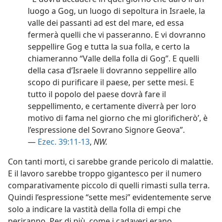
luogo a Gog, un luogo di sepoltura in Israele, la
valle dei passanti ad est del mare, ed essa
fermerà quelli che vi passeranno. E vi dovranno
seppellire Gog e tutta la sua folla, e certo la
chiameranno “Valle della folla di Gog”. E quelli
della casa d’Israele li dovranno seppellire allo
scopo di purificare il paese, per sette mesi. E
tutto il popolo del paese dovrà fare il
seppellimento, e certamente diverrà per loro
motivo di fama nel giorno che mi glorificherò’, è
l’espressione del Sovrano Signore Geova”.
—
Ezec. 39:11-13
,
NW.
Con tanti morti, ci sarebbe grande pericolo di malattie.
E il lavoro sarebbe troppo gigantesco per il numero
comparativamente piccolo di quelli rimasti sulla terra.
Quindi l’espressione “sette mesi” evidentemente serve
solo a indicare la vastità della folla di empi che
periranno. Per di più, come i cadaveri erano