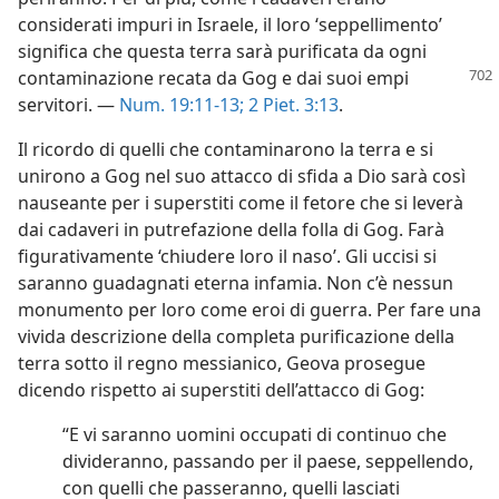
considerati impuri in Israele, il loro ‘seppellimento’
significa che questa terra sarà purificata da ogni
contaminazione recata da Gog e dai suoi
empi
servitori. —
Num. 19:11-13;
2 Piet. 3:13
.
Il ricordo di quelli che contaminarono la terra e si
unirono a Gog nel suo attacco di sfida a Dio sarà così
nauseante per i superstiti come il fetore che si leverà
dai cadaveri in putrefazione della folla di Gog. Farà
figurativamente ‘chiudere loro il naso’. Gli uccisi si
saranno guadagnati eterna infamia. Non c’è nessun
monumento per loro come eroi di guerra. Per fare una
vivida descrizione della completa purificazione della
terra sotto il regno messianico, Geova prosegue
dicendo rispetto ai superstiti dell’attacco di Gog:
“E vi saranno uomini occupati di continuo che
divideranno, passando per il paese, seppellendo,
con quelli che passeranno, quelli lasciati