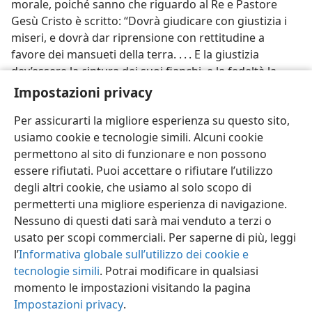
morale, poiché sanno che riguardo al Re e Pastore
Gesù Cristo è scritto: “Dovrà giudicare con giustizia i
miseri, e dovrà dar riprensione con rettitudine a
favore dei mansueti della terra. . . . E la giustizia
dev’essere la cintura dei suoi fianchi, e la fedeltà la
cintura dei suoi lombi”. —
Isa. 11:4, 5
.
Impostazioni privacy
Per assicurarti la migliore esperienza su questo sito,
usiamo cookie e tecnologie simili. Alcuni cookie
permettono al sito di funzionare e non possono
essere rifiutati. Puoi accettare o rifiutare l’utilizzo
Italiano
Condividi
Impostazioni
degli altri cookie, che usiamo al solo scopo di
Copyright
© 2026 Watch Tower Bible and Tract Society of Pennsylvania
permetterti una migliore esperienza di navigazione.
Condizioni d’uso
Informativa sulla privacy
Impostazioni privacy
Accedi
JW.ORG
Nessuno di questi dati sarà mai venduto a terzi o
usato per scopi commerciali. Per saperne di più, leggi
l’
Informativa globale sull’utilizzo dei cookie e
tecnologie simili
. Potrai modificare in qualsiasi
momento le impostazioni visitando la pagina
Impostazioni privacy
.