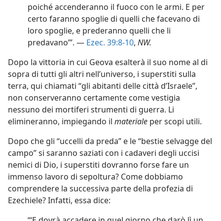
poiché accenderanno il fuoco con le armi. E per
certo faranno spoglie di quelli che facevano di
loro spoglie, e prederanno quelli che li
predavano’”. —
Ezec. 39:8-10
,
NW.
Dopo la vittoria in cui Geova esalterà il suo nome al di
sopra di tutti gli altri nell’universo, i superstiti sulla
terra, qui chiamati “gli abitanti delle città d’Israele”,
non conserveranno certamente come vestigia
nessuno dei mortiferi strumenti di guerra. Li
elimineranno, impiegando il
materiale
per scopi utili.
Dopo che gli “uccelli da preda” e le “bestie selvagge del
campo” si saranno saziati con i cadaveri degli uccisi
nemici di Dio, i superstiti dovranno forse fare un
immenso lavoro di sepoltura? Come dobbiamo
comprendere la successiva parte della profezia di
Ezechiele? Infatti, essa dice:
“‘E dovrà accadere in quel giorno che darò lì un