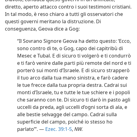
diretto, aperto attacco contro i suoi testimoni cristiani.
In tal modo, è reso chiaro a tutti gli osservatori che
questi governi meritano la distruzione. Di
conseguenza, Geova dice a Gog:
“Il Sovrano Signore Geova ha detto questo: ‘Ecco,
sono contro di te, o Gog, capo dei capitribù di
Mesec e Tubal. E di sicuro ti volgerò e ti condurrò
e ti farò venire dalle parti più remote del nord e ti
porterò sui monti d’Israele. E di sicuro strapperò
il tuo arco dalla tua mano sinistra, e farò cadere
le tue frecce dalla tua propria destra. Cadrai sui
monti d’Israele, tu e tutte le tue schiere e i popoli
che saranno con te. Di sicuro ti darò in pasto agli
uccelli da preda, agli uccelli d’ogni sorta di ala, e
alle bestie selvagge del campo. Cadrai sulla
superficie del campo, poiché io stesso ho
parlato’”. —
Ezec. 39:1-5
,
NW.