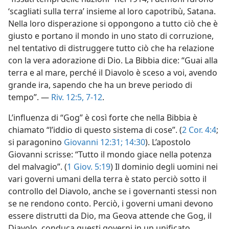
‘scagliati sulla terra’ insieme al loro capotribù, Satana.
Nella loro disperazione si oppongono a tutto ciò che è
giusto e portano il mondo in uno stato di corruzione,
nel tentativo di distruggere tutto ciò che ha relazione
con la vera adorazione di Dio. La Bibbia dice: “Guai alla
terra e al mare, perché il Diavolo è sceso a voi, avendo
grande ira, sapendo che ha un breve periodo di
tempo”. —
Riv. 12:5,
7-12
.
L’influenza di “Gog” è così forte che nella Bibbia è
chiamato “l’iddio di questo sistema di cose”. (
2 Cor. 4:4
;
si paragonino
Giovanni 12:31;
14:30
). L’apostolo
Giovanni scrisse: “Tutto il mondo giace nella potenza
del malvagio”. (
1 Giov. 5:19
) Il dominio degli uomini nei
vari governi umani della terra è stato perciò sotto il
controllo del Diavolo, anche se i governanti stessi non
se ne rendono conto. Perciò, i governi umani devono
essere distrutti da Dio, ma Geova attende che Gog, il
Diavolo, conduca questi governi in un unificato,