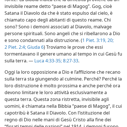
invisibile reame detto “paese di Magog”. Gog, cioè
Satana il Diavolo da che è stato espulso dal cielo, è
chiamato capo degli abitanti di questo reame. Chi
sono? Sono i demoni associati al Diavolo, malvage
persone spirituali. Sono angeli che si ribellarono a Dio
e sono condannati alla distruzione. (
1 Piet. 3:19, 20;
2 Piet. 2:4;
Giuda 6
) Troviamo le prove che essi
tormentavano il genere umano al tempo in cui Gesù fu
sulla terra. —
Luca 4:33-35;
8:27-33
.
Oggi la loro opposizione a Dio e l’afflizione che recano
sulla terra sta giungendo al culmine. Perché? Perché la
loro distruzione è molto prossima e anche perché ora
devono limitare le loro attività esclusivamente a
questa terra. Questa zona ristretta, invisibile agli
uomini, è chiamata nella Bibbia “paese di Magog”, il cui
capotribù è Satana il Diavolo. Con l’istituzione del
regno di Dio nelle mani di Gesù Cristo alla fine dei
“fissati tempi delle nazioni” nel 1914, i demoni furono