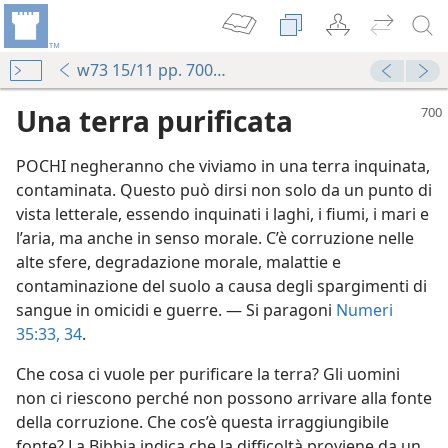
w73 15/11 pp. 700-704
Una terra purificata
POCHI negheranno che viviamo in una terra inquinata,
contaminata. Questo può dirsi non solo da un punto di
vista letterale, essendo inquinati i laghi, i fiumi, i mari e
l’aria, ma anche in senso morale. C’è corruzione nelle
alte sfere, degradazione morale, malattie e
ciare il genere umano
contaminazione del suolo a causa degli spargimenti di
ome?
sangue in omicidi e guerre. — Si paragoni
Numeri
zioni al comando di Gog
35:33, 34
.
ome?
Che cosa ci vuole per purificare la terra? Gli uomini
a 1973
non ci riescono perché non possono arrivare alla fonte
della corruzione. Che cos’è questa irraggiungibile
a 1954
fonte? La Bibbia indica che la difficoltà proviene da un