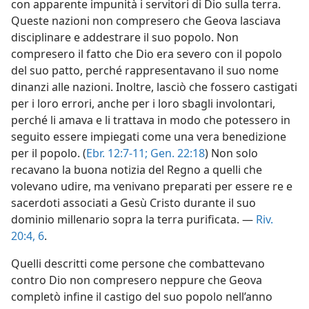
con apparente impunità i servitori di Dio sulla terra.
Queste nazioni non compresero che Geova lasciava
disciplinare e addestrare il suo popolo. Non
compresero il fatto che Dio era severo con il popolo
del suo patto, perché rappresentavano il suo nome
dinanzi alle nazioni. Inoltre, lasciò che fossero castigati
per i loro errori, anche per i loro sbagli involontari,
perché li amava e li trattava in modo che potessero in
seguito essere impiegati come una vera benedizione
per il popolo. (
Ebr. 12:7-11;
Gen. 22:18
) Non solo
recavano la buona notizia del Regno a quelli che
volevano udire, ma venivano preparati per essere re e
sacerdoti associati a Gesù Cristo durante il suo
dominio millenario sopra la terra purificata. —
Riv.
20:4,
6
.
Quelli descritti come persone che combattevano
contro Dio non compresero neppure che Geova
completò infine il castigo del suo popolo nell’anno