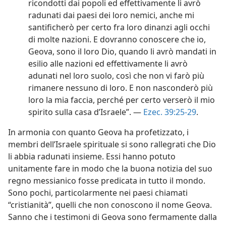
ricondotti dai popoli ed effettivamente li avrò
radunati dai paesi dei loro nemici, anche mi
santificherò per certo fra loro dinanzi agli occhi
di molte nazioni. E dovranno conoscere che io,
Geova, sono il loro Dio, quando li avrò mandati in
esilio alle nazioni ed effettivamente li avrò
adunati nel loro suolo, così che non vi farò più
rimanere nessuno di loro. E non nasconderò più
loro la mia faccia, perché per certo verserò il mio
spirito sulla casa d’Israele”. —
Ezec. 39:25-29
.
In armonia con quanto Geova ha profetizzato, i
membri dell’Israele spirituale si sono rallegrati che Dio
li abbia radunati insieme. Essi hanno potuto
unitamente fare in modo che la buona notizia del suo
regno messianico fosse predicata in tutto il mondo.
Sono pochi, particolarmente nei paesi chiamati
“cristianità”, quelli che non conoscono il nome Geova.
Sanno che i testimoni di Geova sono fermamente dalla