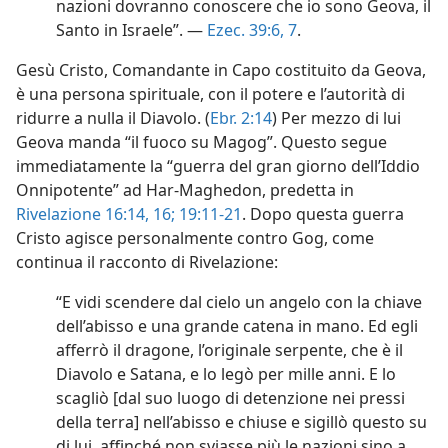
nazioni dovranno conoscere che io sono Geova, il
Santo in Israele”. —
Ezec. 39:6, 7
.
Gesù Cristo, Comandante in Capo costituito da Geova,
è una persona spirituale, con il potere e l’autorità di
ridurre a nulla il Diavolo. (
Ebr. 2:14
) Per mezzo di lui
Geova manda “il fuoco su Magog”. Questo segue
immediatamente la “guerra del gran giorno dell’Iddio
Onnipotente” ad Har-Maghedon, predetta in
Rivelazione 16:14,
16;
19:11-21
. Dopo questa guerra
Cristo agisce personalmente contro Gog, come
continua il racconto di Rivelazione:
“E vidi scendere dal cielo un angelo con la chiave
dell’abisso e una grande catena in mano. Ed egli
afferrò il dragone, l’originale serpente, che è il
Diavolo e Satana, e lo legò per mille anni. E lo
scagliò [dal suo luogo di detenzione nei pressi
della terra] nell’abisso e chiuse e sigillò questo su
di lui, affinché non sviasse più le nazioni sino a