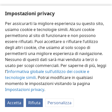
Impostazioni privacy
Per assicurarti la migliore esperienza su questo sito,
usiamo cookie e tecnologie simili. Alcuni cookie
Italiano
Impostazioni
permettono al sito di funzionare e non possono
Copyright
© 2026 Watch Tower Bible and Tract Society of Pennsylvania
essere rifiutati. Puoi accettare o rifiutare l’utilizzo
Condizioni d’uso
Informativa sulla privacy
Impostazioni privacy
degli altri cookie, che usiamo al solo scopo di
Accedi
JW.ORG
permetterti una migliore esperienza di navigazione.
Nessuno di questi dati sarà mai venduto a terzi o
usato per scopi commerciali. Per saperne di più, leggi
l’
Informativa globale sull’utilizzo dei cookie e
tecnologie simili
. Potrai modificare in qualsiasi
momento le impostazioni visitando la pagina
Impostazioni privacy
.
Accetta
Rifiuta
Personalizza