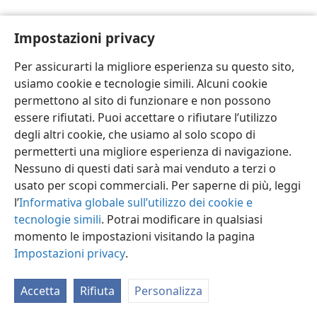
Impostazioni privacy
Per assicurarti la migliore esperienza su questo sito,
usiamo cookie e tecnologie simili. Alcuni cookie
Italiano
Impostazioni
permettono al sito di funzionare e non possono
Copyright
© 2026 Watch Tower Bible and Tract Society of Pennsylvania
essere rifiutati. Puoi accettare o rifiutare l’utilizzo
Condizioni d’uso
Informativa sulla privacy
Impostazioni privacy
degli altri cookie, che usiamo al solo scopo di
Accedi
JW.ORG
permetterti una migliore esperienza di navigazione.
Nessuno di questi dati sarà mai venduto a terzi o
usato per scopi commerciali. Per saperne di più, leggi
l’
Informativa globale sull’utilizzo dei cookie e
tecnologie simili
. Potrai modificare in qualsiasi
momento le impostazioni visitando la pagina
Impostazioni privacy
.
Accetta
Rifiuta
Personalizza