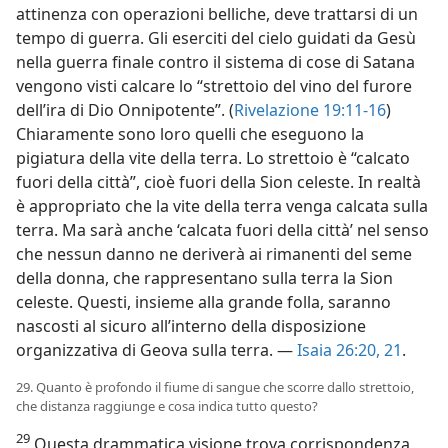
attinenza con operazioni belliche, deve trattarsi di un
tempo di guerra. Gli eserciti del cielo guidati da Gesù
nella guerra finale contro il sistema di cose di Satana
vengono visti calcare lo “strettoio del vino del furore
dell’ira di Dio Onnipotente”. (
Rivelazione 19:11-16
)
Chiaramente sono loro quelli che eseguono la
pigiatura della vite della terra. Lo strettoio è “calcato
fuori della città”, cioè fuori della Sion celeste. In realtà
è appropriato che la vite della terra venga calcata sulla
terra. Ma sarà anche ‘calcata fuori della città’ nel senso
che nessun danno ne deriverà ai rimanenti del seme
della donna, che rappresentano sulla terra la Sion
celeste. Questi, insieme alla grande folla, saranno
nascosti al sicuro all’interno della disposizione
organizzativa di Geova sulla terra. —
Isaia 26:20, 21
.
29. Quanto è profondo il fiume di sangue che scorre dallo strettoio,
che distanza raggiunge e cosa indica tutto questo?
29
Questa drammatica visione trova corrispondenza