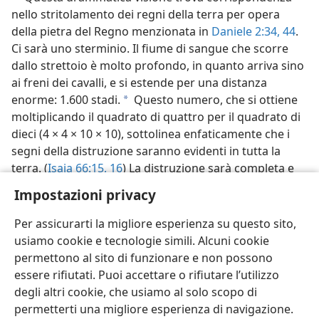
nello stritolamento dei regni della terra per opera
della pietra del Regno menzionata in
Daniele 2:34,
44
.
Ci sarà uno sterminio. Il fiume di sangue che scorre
dallo strettoio è molto profondo, in quanto arriva sino
ai freni dei cavalli, e si estende per una distanza
enorme: 1.600 stadi.
Questo numero, che si ottiene
a
moltiplicando il quadrato di quattro per il quadrato di
dieci (4 × 4 × 10 × 10), sottolinea enfaticamente che i
segni della distruzione saranno evidenti in tutta la
terra. (
Isaia 66:15, 16
) La distruzione sarà completa e
irreversibile. Mai più, sì, mai più, la satanica vite della
Impostazioni privacy
terra rimetterà radice! —
Salmo 83:17, 18
.
Per assicurarti la migliore esperienza su questo sito,
usiamo cookie e tecnologie simili. Alcuni cookie
permettono al sito di funzionare e non possono
essere rifiutati. Puoi accettare o rifiutare l’utilizzo
Italiano
Impostazioni
degli altri cookie, che usiamo al solo scopo di
permetterti una migliore esperienza di navigazione.
Copyright
© 2026 Watch Tower Bible and Tract Society of Pennsylvania