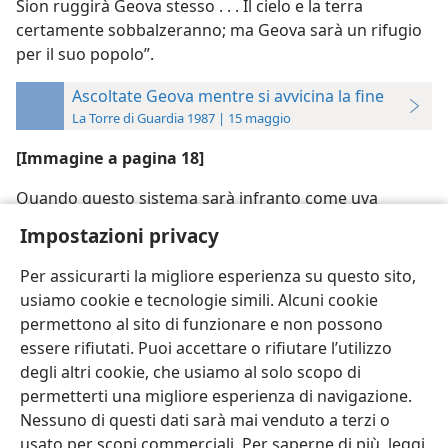
Sion ruggirà Geova stesso . . . Il cielo e la terra
certamente sobbalzeranno; ma Geova sarà un rifugio
per il suo popolo”.
Ascoltate Geova mentre si avvicina la fine
La Torre di Guardia 1987 | 15 maggio
[Immagine a pagina 18]
Quando questo sistema sarà infranto come uva
pigiata in uno strettoio, “Geova sarà un rifugio per il
Impostazioni privacy
suo popolo”
Per assicurarti la migliore esperienza su questo sito,
usiamo cookie e tecnologie simili. Alcuni cookie
permettono al sito di funzionare e non possono
essere rifiutati. Puoi accettare o rifiutare l’utilizzo
Italiano
Impostazioni
degli altri cookie, che usiamo al solo scopo di
permetterti una migliore esperienza di navigazione.
Copyright
© 2026 Watch Tower Bible and Tract Society of Pennsylvania
Condizioni d’uso
Informativa sulla privacy
Impostazioni privacy
Nessuno di questi dati sarà mai venduto a terzi o
Accedi
JW.ORG
usato per scopi commerciali. Per saperne di più, leggi