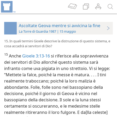
Ascoltate Geova mentre si avvicina la fine
La Torre di Guardia 1987 | 15 maggio
15. In quali termini Gioele descrive la distruzione di questo sistema, e
cosa accadrà ai servitori di Dio?
15
Anche
Gioele 3:13-16
si riferisce alla sopravvivenza
dei servitori di Dio allorché questo sistema sarà
infranto come uva pigiata in uno strettoio. Vi si legge:
“Mettete la falce, poiché la messe è matura. . . . I tini
realmente traboccano; poiché la loro malizia è
abbondante. Folle, folle sono nel bassopiano della
decisione, poiché il giorno di Geova è vicino nel
bassopiano della decisione. Il sole e la luna stessi
certamente si oscureranno, e le medesime stelle
realmente ritireranno il loro fulgore. E da[lla celeste]