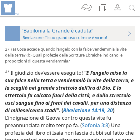
‘Babilonia la Grande è caduta!’
Rivelazione: Il suo grandioso culmine è vicino!
27. (a) Cosa accade quando l’angelo con la falce vendemmia la vite
della terra? (b) Quali profezie delle Scritture Ebraiche indicano le
proporzioni di questa vendemmia?
27
Il giudizio dev’essere eseguito!
“E l’angelo mise la
sua falce nella terra e vendemmiò la vite della terra, e
la scagliò nel grande strettoio dell’ira di Dio. E lo
strettoio fu calcato fuori della città, e dallo strettoio
uscì sangue fino ai freni dei cavalli, per una
distanza
di milleseicento stadi”.
(
Rivelazione 14:19, 20
)
L’indignazione di Geova contro questa vite fu
preannunciata molto tempo fa. (
Sofonia 3:8
) Una
profezia del libro di Isaia non lascia dubbi sul fatto che