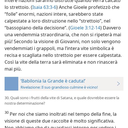
intere nazioni saranno distrutte quando verrà calcato
lo strettoio. (
Isaia 63:3-6
) Anche Gioele profetizzò che
“folle” enormi, nazioni intere, sarebbero state
calpestate a loro distruzione nello “strettoio”, nel
“bassopiano della decisione”. (
Gioele 3:12-14
) Davvero
una
vendemmia straordinaria, che non si ripeterà mai
più! Secondo la visione di Giovanni, non solo vengono
vendemmiati i grappoli, ma l’intera vite simbolica è
recisa e scagliata nello strettoio per essere calpestata.
Così la vite della terra sarà eliminata e non rinascerà
mai più.
‘Babilonia la Grande è caduta!’
Rivelazione: Il suo grandioso culmine è vicino!
30. Quali sono i frutti della vite di Satana, e quale dovrebbe essere la
nostra determinazione?
30
Per noi che siamo inoltrati nel tempo della fine, la
visione di queste due raccolte è molto significativa.
Non abbiamo che da guardarci intorno per vedere i