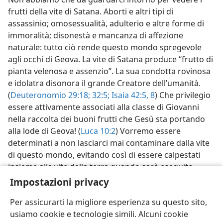
frutti della vite di Satana. Aborti e altri tipi di
assassinio; omosessualità, adulterio e altre forme di
immoralità; disonestà e mancanza di affezione
naturale: tutto ciò rende questo mondo spregevole
agli occhi di Geova. La vite di Satana produce “frutto di
pianta velenosa e assenzio”. La sua condotta rovinosa
e idolatra disonora il grande Creatore dell’umanità.
(
Deuteronomio 29:18;
32:5;
Isaia 42:5,
8
) Che privilegio
essere attivamente associati alla classe di Giovanni
nella raccolta dei buoni frutti che Gesù sta portando
alla lode di Geova! (
Luca 10:2
) Vorremo essere
determinati a non lasciarci mai contaminare dalla vite
di questo mondo, evitando così di essere calpestati
insieme alla vite della terra quando sarà eseguito
l’avverso giudizio di Geova.
Impostazioni privacy
Per assicurarti la migliore esperienza su questo sito,
usiamo cookie e tecnologie simili. Alcuni cookie