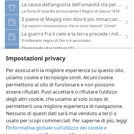
La causa dell’angustia dell’umanità sta per esser
La Torre di Guardia annunciante il Regno di Geova 1974
Il paese di Magog non dovrà più minacciare il g
“Le nazioni conosceranno che io sono Geova”: Come?
La guerra fra il cielo e la terra precede i mille anni
Il millenario regno di Dio si è avvicinato
Domande dai lettori (1)
La Torre di Guardia annunciante il Regno di Geova 1960
Impostazioni privacy
Per assicurarti la migliore esperienza su questo sito,
usiamo cookie e tecnologie simili. Alcuni cookie
permettono al sito di funzionare e non possono
essere rifiutati. Puoi accettare o rifiutare l’utilizzo
Italiano
Impostazioni
degli altri cookie, che usiamo al solo scopo di
Copyright
© 2026 Watch Tower Bible and Tract Society of Pennsylvania
permetterti una migliore esperienza di navigazione.
Condizioni d’uso
Informativa sulla privacy
Impostazioni privacy
Accedi
JW.ORG
Nessuno di questi dati sarà mai venduto a terzi o
usato per scopi commerciali. Per saperne di più, leggi
l’
Informativa globale sull’utilizzo dei cookie e