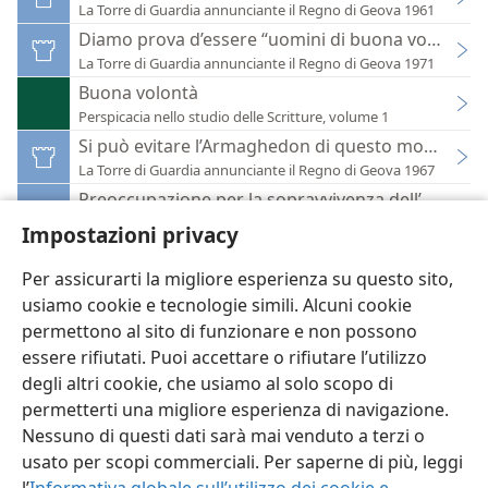
La Torre di Guardia annunciante il Regno di Geova 1961
Diamo prova d’essere “uomini di buona volontà”
La Torre di Guardia annunciante il Regno di Geova 1971
Buona volontà
Perspicacia nello studio delle Scritture, volume 1
Si può evitare l’Armaghedon di questo mondo?
La Torre di Guardia annunciante il Regno di Geova 1967
Preoccupazione per la sopravvivenza dell’uomo n
La Torre di Guardia annunciante il Regno di Geova 1960
Impostazioni privacy
Per assicurarti la migliore esperienza su questo sito,
usiamo cookie e tecnologie simili. Alcuni cookie
permettono al sito di funzionare e non possono
essere rifiutati. Puoi accettare o rifiutare l’utilizzo
Italiano
Impostazioni
degli altri cookie, che usiamo al solo scopo di
Copyright
© 2026 Watch Tower Bible and Tract Society of Pennsylvania
permetterti una migliore esperienza di navigazione.
Condizioni d’uso
Informativa sulla privacy
Impostazioni privacy
Accedi
JW.ORG
Nessuno di questi dati sarà mai venduto a terzi o
usato per scopi commerciali. Per saperne di più, leggi