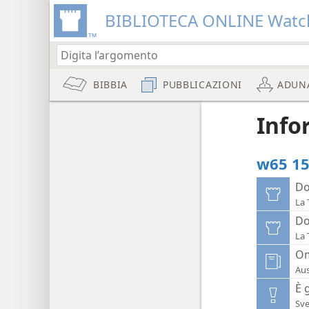
BIBLIOTECA ONLINE Watc
BIBBIA
PUBBLICAZIONI
ADUN
Info
w65 15
Do
La 
Do
La 
O
Aus
È 
Sve