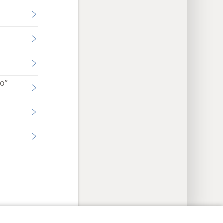
o”
postazioni privacy
Accedi
JW.ORG