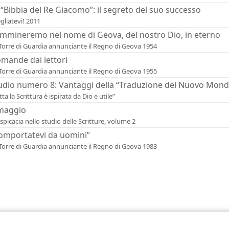
 “Bibbia del Re Giacomo”: il segreto del suo successo
gliatevi! 2011
mmineremo nel nome di Geova, del nostro Dio, in eterno
Torre di Guardia annunciante il Regno di Geova 1954
mande dai lettori
Torre di Guardia annunciante il Regno di Geova 1955
udio numero 8: Vantaggi della “Traduzione del Nuovo Mond
tta la Scrittura è ispirata da Dio e utile”
maggio
spicacia nello studio delle Scritture, volume 2
omportatevi da uomini”
Torre di Guardia annunciante il Regno di Geova 1983
ct Society of Pennsylvania
Condizioni d’uso
Informativa sulla privacy
Im