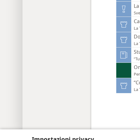
La
Sve
Ca
La 
Do
La 
St
“Tu
O
Per
“C
La 
Copyright
© 2026 Watch Tower Bible and Tra
Impostazioni privacy