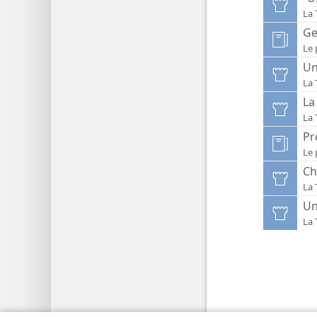
La 
Ge
Le 
Un
La 
La
La 
Pr
Le 
Ch
La 
Un
La 