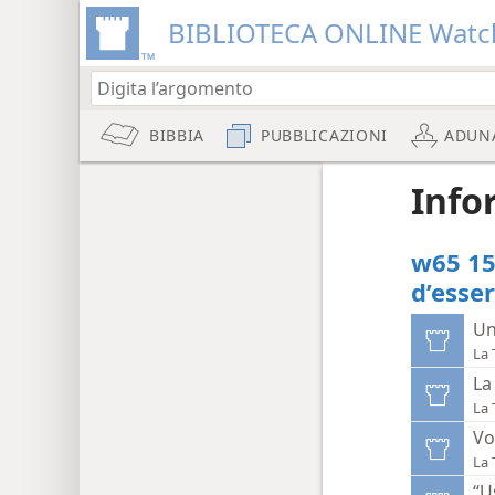
BIBLIOTECA ONLINE Watc
BIBBIA
PUBBLICAZIONI
ADUN
Info
w65 15
d’esse
Un
La 
La
La 
Vo
La 
“U