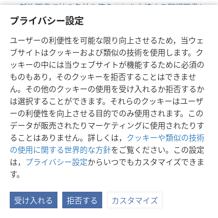
新約聖書で神の名前を使うことを支持する翻訳聖書と
参考文献
プライバシー設定
ユーザーの利便性を可能な限り向上させるため，当ウェ
ブサイトはクッキーおよび類似の技術を使用します。ク
ッキーの中には当ウェブサイトが機能するために必須の
ものもあり，そのクッキーを拒否することはできませ
日本語
シェアする
設定
ん。その他のクッキーの使用を受け入れるか拒否するか
Copyright
© 2026 Watch Tower Bible and Tract Society of Pennsylvania
は選択することができます。それらのクッキーはユーザ
利用規約
プライバシーに関する方針
プライバシー設定
JW.ORG
ーの利便性を向上させる目的でのみ使用されます。この
ログイン
データが販売されたりマーケティングに使用されたりす
ることはありません。詳しくは，
クッキーや類似の技術
の使用に関する世界的な方針
をご覧ください。この設定
は，
プライバシー設定
からいつでもカスタマイズできま
す。
受け入れる
拒否する
カスタマイズ