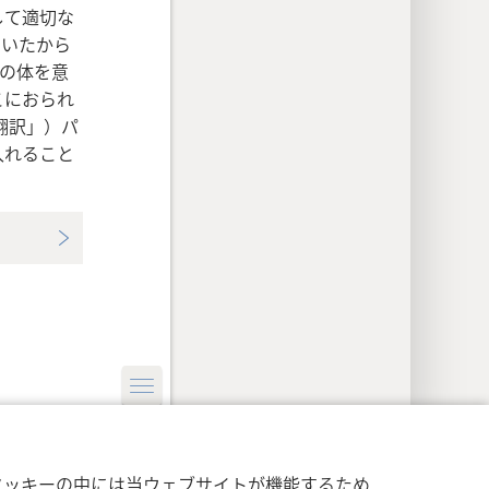
して適切な
ていたから
しの体を意
こにおられ
翻訳」）パ
入れること
イバシー設定
ログイン
JW.ORG
クッキーの中には当ウェブサイトが機能するため