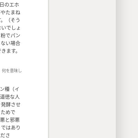
日のエホ
芽やたまね
す。（そう
ないでしょ
り粉でパン
きない場合
できます。
，何を意味し
ン種（イ
不道徳な人
を発酵させ
るためで
。悪と邪悪
うではあり
くださ