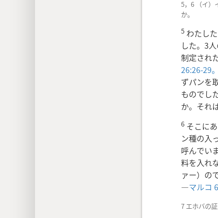
5，6 （イ
か。
5
わたした
した。3
制定され
26:26-29
ずパンを
ものでし
か。それ
6
そこにあ
ン種の入
呼んでい
料を入れ
ァー）の
―
マルコ 6:
7 エホバの