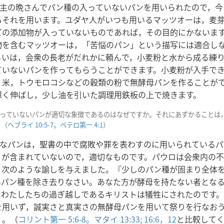
主の晩さんでパン種の入っていないパンを用いられたので，今
もそれを用います。ユダヤ人がいつも用いるマッツオーは，麦
どの添加物が入っていないものであれば，その目的にかないま
物を含むマッツオーは，「苦悩のパン」という描写には適合し
るいは，会衆の長老がだれかに頼んで，小麦粉と水から成る練
ていないパンを作ってもらうことができます。小麦粉が入手で
，米，トウモロコシなどの穀類の粉で無酵母パンを作ることが
薄く伸ばし，少し油を引いた調理用鉄板の上で焼きます。
入っていないパンが適切な象徴であるのはなぜですか。それにあずかることは
。（
ヘブライ 10:5-7。
ペテロ第一 4:1
）
なパンは，聖書の中で腐敗や罪を表わすのに用いられているパ
）が含まれていないので，適切なものです。パウロは会衆内の
，次のような諭しを与えました。『少しのパン種が固まり全体
いパン種を除き去りなさい。あなた方が酵母を持たない者とな
，わたしたちの過ぎ越しであるキリストは犠牲にされたのです
を用いず，誠実さと真実さの無酵母パンを用いて祭りを行なお
』。（
コリント第一 5:6-8。
マタイ 13:33;
16:6，
12
と比較して