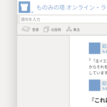
ものみの塔 オンライン・
聖書
出版物
集会
記
もの
3
「主イエ
からそれ
していま
記
もの
『これ