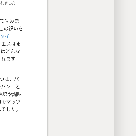
られました
て読みま
この祝いを
タイ
イエスはま
とはどんな
られます
つは，パ
のパン」と
や塩や調味
語でマッツ
んでした。