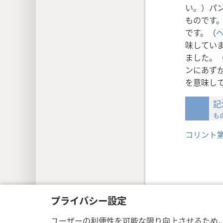
い。）パ
ものです
です。（
ヘ
味してい
ました。
ンにあず
を意味し
記
もの
コリント第一
Copyright
© 2026 Watch Tower Bible a
プライバシー設定
ユーザーの利便性を可能な限り向上させるため