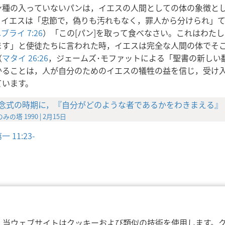
ン種の入っていないパンは，イエスの人間としての体の象徴と
。イエスは「忠節で，偽りも汚れもなく，罪人から分けられ」
ブライ 7:26
）「この[パン]を取って食べなさい。これはわた
ます」と使徒たちに言われた時，イエスは完全な人間の体でそ
（
マタイ 26:26
，ジェームズ･モファットによる「聖書の新しい
かることは，人が自分のためのイエスの犠牲の益を信じ，受け
ています。
念式の時期に，『自分がどのような者であるかをわきまえる』
みの塔 1990 | 2月15日
 11:23-
利用規約
プライバシーに関する方針
プラ
nd Tract Society of Pennsylvania
，当ウェブサイトはクッキーおよび類似の技術を使用します。