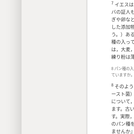
7
イエスは
バの証人
ぎや卵
な
した添加
う。）あ
種の入っ
は，大麦
練り粉は
8 パン種の
ていますか
8
そのよう
ースト菌
について
ます。古
す。実際
のパン種
ませんか