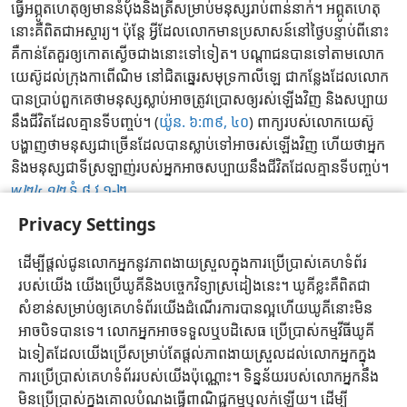
ធ្វើ​អព្ភូតហេតុ​ឲ្យ​មាន​នំ​ប៉័ង​និង​ត្រី​សម្រាប់​មនុស្ស​រាប់​ពាន់​នាក់។ អព្ភូតហេតុ​
នោះ​គឺ​ពិត​ជា​អស្ចារ្យ។ ប៉ុន្តែ អ្វី​ដែល​លោក​មាន​ប្រសាសន៍​នៅ​ថ្ងៃ​បន្ទាប់​ពី​នោះ​
គឺ​កាន់​តែ​គួរ​ឲ្យ​កោត​ស្ងើច​ជាង​នោះ​ទៅ​ទៀត។ បណ្ដា​ជន​បាន​ទៅ​តាម​លោក​
យេស៊ូ​ដល់​ក្រុង​កាពើណិម នៅ​ជិត​ឆ្នេរ​សមុទ្រ​កាលីឡេ ជា​កន្លែង​ដែល​លោក​
បាន​ប្រាប់​ពួក​គេ​ថា​មនុស្ស​ស្លាប់​អាច​ត្រូវ​ប្រោស​ឲ្យ​រស់​ឡើង​វិញ និង​សប្បាយ​
នឹង​ជីវិត​ដែល​គ្មាន​ទី​បញ្ចប់។ (​
យ៉ូន. ៦:៣៩, ៤០
​) ពាក្យ​របស់​លោក​យេស៊ូ​
បង្ហាញ​ថា​មនុស្ស​ជា​ច្រើន​ដែល​បាន​ស្លាប់​ទៅ​អាច​រស់​ឡើង​វិញ ហើយ​ថា​អ្នក​
និង​មនុស្ស​ជា​ទី​ស្រឡាញ់​របស់​អ្នក​អាច​សប្បាយ​នឹង​ជីវិត​ដែល​គ្មាន​ទី​បញ្ចប់។
w​២៤.១២
ទំ.៨ វ.១​-​២
Privacy Settings
ការពិនិត្យមើលបទគម្ពីរប្រចាំថ្ងៃឆ្នាំ២០២៦
ដើម្បីផ្ដល់ជូនលោកអ្នកនូវភាពងាយស្រួលក្នុងការប្រើប្រាស់គេហទំព័រ
របស់យើង យើងប្រើឃូគីនិងបច្ចេកវិទ្យាស្រដៀងនេះ។ ឃូគីខ្លះគឺពិតជា
ខ្មែរ
ចែករំលែក
ជម្រើស
សំខាន់សម្រាប់ឲ្យគេហទំព័រយើងដំណើរការបានល្អហើយឃូគីនោះមិន
Copyright
© 2026 Watch Tower Bible and Tract Society of Pennsylvania
អាចបិទបានទេ។ លោកអ្នកអាចទទួលឬបដិសេធ ប្រើប្រាស់កម្មវីធីឃូគី
ល័ក្ខខ័ណ្ឌប្រើប្រាស់
គោលការណ៍ស្ដីអំពីព័ត៌មានផ្ទាល់ខ្លួនរបស់លោកអ្នក
ឯទៀតដែលយើងប្រើសម្រាប់តែផ្តល់ភាពងាយស្រួលដល់លោកអ្នកក្នុង
កំណត់ឯកជនភាព
ចូលគណនី
JW.ORG
ការប្រើប្រាស់គេហទំព័ររបស់យើងប៉ុណ្ណោះ។ ទិន្នន័យរបស់លោកអ្នកនឹង
មិនប្រើប្រាស់ក្នុងគោលបំណងធ្វើពាណិជ្ជកម្មឬលក់ឡើយ។ ដើម្បី