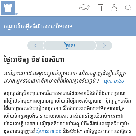
បណ្ណាល័យអ៊ីនធឺណិតរបស់ប៉មយាម
ថ្ងៃនេះ
ថ្ងៃ​អាទិត្យ ទី​៩ ខែ​សីហា
អស់​អ្នក​ណា​ដែល​ទទួល​ស្គាល់​បុត្រ​លោក ហើយ​បង្ហាញ​ជំនឿ​លើ​បុត្រ​
លោក អ្នក​ទាំង​នោះ​
[​
នឹង​
]​
មាន​ជីវិត​ដែល​គ្មាន​ទី​បញ្ចប់។—
យ៉ូន. ៦:៤០
មនុស្ស​ជា​ច្រើន​ព្យាយាម​បរិភោគ​អាហារ​ដែល​មាន​ជីវជាតិ​និង​ហាត់​ប្រាណ​
ដើម្បី​ថែ​ទាំ​សុខភាព​ឲ្យ​បាន​ល្អ ហើយ​ដើម្បី​អាច​រស់​យូរ​បាន។ ប៉ុន្តែ ពួក​គេ​មិន​
រំពឹង​ថា​ពួក​គេ​រស់​ជា​រៀង​រហូត​ទេ។ ជីវិត​បែប​នោះ​មើល​ទៅ​មិន​អាច​ទៅ​រួច
ហើយ​មិន​គួរ​ឲ្យ​ចង់​បាន ដោយសារ​ភាព​ចាស់​ជរា​នាំ​ឲ្យ​ឈឺ​ចាប់។ ទោះ​ជា​
យ៉ាង​នោះ​ក្ដី លោក​យេស៊ូ​បាន​និយាយ​យ៉ាង​ល្អ​អំពី​«​ជីវិត​ដែល​គ្មាន​ទី​បញ្ចប់​»​
ដូច​បាន​បង្ហាញ​នៅ​
យ៉ូហាន ៣:១៦
និង​៥:២៤។ នៅ​ថ្ងៃ​មួយ លោក​យេស៊ូ​បាន​