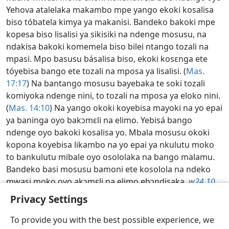
Yehova atalelaka makambo mpe yango ekoki kosalisa
biso tóbatela kimya ya makanisi. Bandeko bakoki mpe
kopesa biso lisalisi ya sikisiki na ndenge mosusu, na
ndakisa bakoki komemela biso bilei ntango tozali na
mpasi. Mpo basusu básalisa biso, ekoki kosɛnga ete
tóyebisa bango ete tozali na mposa ya lisalisi. (
Mas.
17:17
) Na bantango mosusu bayebaka te soki tozali
komiyoka ndenge nini, to tozali na mposa ya eloko nini.
(
Mas. 14:10
) Na yango okoki koyebisa mayoki na yo epai
ya baninga oyo bakɔmɛli na elimo. Yebisá bango
ndenge oyo bakoki kosalisa yo. Mbala mosusu okoki
kopona koyebisa likambo na yo epai ya nkulutu moko
to bankulutu mibale oyo osololaka na bango malamu.
Bandeko basi mosusu bamoni ete kosolola na ndeko
mwasi moko oyo akɔmɛli na elimo ebɔndisaka.
w24.10
10 par. 15-16
Privacy Settings
Tótángaka Makomami mokolo na mokolo—2026
To provide you with the best possible experience, we