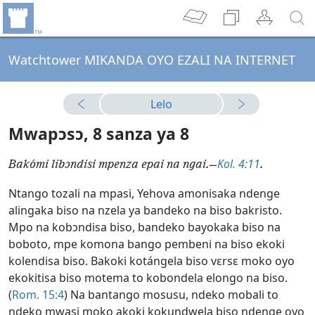
Watchtower MIKANDA OYO EZALI NA INTERNET
Lelo
Mwapɔsɔ, 8 sanza ya 8
Kol. 4:11
Bakómi libɔndisi mpenza epai na ngai.—
.
Ntango tozali na mpasi, Yehova amonisaka ndenge
alingaka biso na nzela ya bandeko na biso bakristo.
Mpo na kobɔndisa biso, bandeko bayokaka biso na
boboto, mpe komona bango pembeni na biso ekoki
kolendisa biso. Bakoki kotángela biso vɛrsɛ moko oyo
ekokitisa biso motema to kobondela elongo na biso.
(
Rom. 15:4
) Na bantango mosusu, ndeko mobali to
ndeko mwasi moko akoki kokundwela biso ndenge oyo