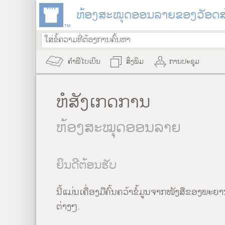
ຫ້ອງສະໝຸດອອນລາຍຂອງວັອດສ໌ທ
ຄຳພີໄບເບິນ
ສິ່ງພິມ
ການປະຊຸມ
ຫໍສັງເກດການ
ຫ້ອງສະໝຸດອອນລາຍ
ຍິນດີຕ້ອນຮັບ
ນີ້ແມ່ນເຄື່ອງມືຄົ້ນຄວ້າຂໍ້ມູນຈາກໜັງສືຂອງ
ຕ່າງໆ.