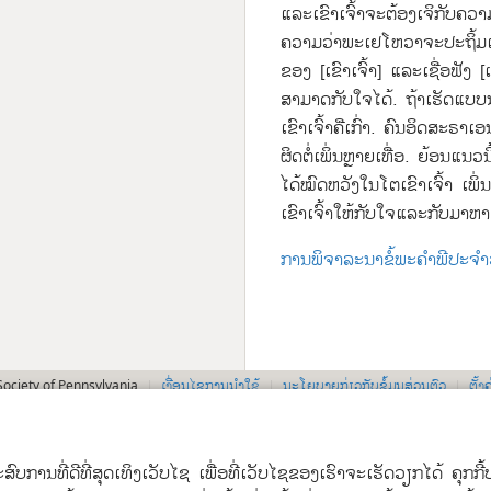
ແລະ​ເຂົາເຈົ້າ​ຈະ​ຕ້ອງ​ເຈິ​ກັບ​ຄວາ
ຄວາມ​ວ່າ​ພະ​ເຢໂຫວາ​ຈະ​ປະຖິ້ມ​ເ
ຂອງ [ເຂົາເຈົ້າ] ແລະ​ເຊື່ອຟັງ [ເພ
ສາມາດ​ກັບໃຈ​ໄດ້. ຖ້າ​ເຮັດ​ແບບ​
ເຂົາເຈົ້າ​ຄື​ເກົ່າ. ຄົນ​ອິດສະຣາເອ
ຜິດ​ຕໍ່​ເພິ່ນ​ຫຼາຍ​ເທື່ອ. ຍ້ອນ​ແນວ
ໄດ້​ໝົດ​ຫວັງ​ໃນ​ໂຕ​ເຂົາເຈົ້າ ເພິ່ນ​
ເຂົາເຈົ້າ​ໃຫ້​ກັບໃຈ​ແລະ​ກັບ​ມາ​ຫາ
ການ​ພິຈາລະນາ​ຂໍ້​ພະຄຳພີ​ປະຈ
ເງື່ອນໄຂການນຳໃຊ້
ນະໂຍບາຍກ່ຽວກັບຂໍ້ມູນສ່ວນຕົວ
ຕັ້
ociety of Pennsylvania
ບປະສົບການທີ່ດີທີ່ສຸດເທິງເວັບໄຊ ເພື່ອທີ່ເວັບໄຊຂອງເຮົາຈະເຮັດວຽກໄດ້ ຄຸກ