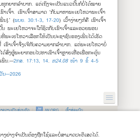
ມ​ທຸກຍາກ​ລຳບາກ. ແຕ່​ເຖິງ​ຈະ​ເປັນ​ແນວ​ນັ້ນ​ກໍ​ບໍ່​ໄດ້​ໝາຍ​
ຂົາເຈົ້າ. ເຂົາເຈົ້າ​ສາມາດ ‘ກັບ​ມາ​ຫາ​ພະ​ເຢໂຫວາ​ພະເຈົ້າ​
ິ່ນ].’ (
ພບຍ. 30:1-3,
17-20
) ເວົ້າ​ງ່າຍໆ​ກໍ​ຄື ເຂົາເຈົ້າ​
ນັ້ນ ພະ​ເຢໂຫວາ​ຈະ​ໃກ້ຊິດ​ກັບ​ເຂົາເຈົ້າ​ແລະ​ອວຍພອນ​
ນ​ທີ່​ພະ​ເຢໂຫວາ​ເລືອກ​ໃຫ້​ເປັນ​ປະຊາຊົນ​ຂອງ​ເພິ່ນ​ໄດ້​ເຮັດ​
​ນີ້ ເຂົາເຈົ້າ​ຈຶ່ງ​ເຈິ​ກັບ​ຄວາມ​ຍາກ​ລຳບາກ. ແຕ່​ພະ​ເຢໂຫວາ​ບໍ່​
ໄດ້​ສົ່ງ​ຜູ້​ພະຍາກອນ​ໄປ​ຫາ​ເຂົາເຈົ້າ​ຫຼາຍ​ເທື່ອ​ເພື່ອ​ກະຕຸ້ນ​
​ເພິ່ນ.—
2ກສ. 17:13, 14
.
ຫ24.08
ໜ້າ 9 ຂໍ້ 4-5
ຳ​ວັນ—2026
ງຄ່າຄວາມເປັນສ່ວນຕົວ
ເຂົ້າສູ່ລະບົບ
JW.ORG
ກີ້ບາງຢ່າງຈຳເປັນຕ້ອງຖືກໃຊ້ແລະບໍ່ສາມາດປະຕິເສດໄດ້.