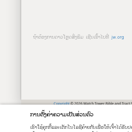
ຖ້າຕ້ອງການດາວໂຫຼດສິ່ງພິມ ເຊີນເຂົ້າໄປທີ່
jw.org
Copyright
© 2026 Watch Tower Bible and Tract S
ການຕັ້ງຄ່າຄວາມເປັນສ່ວນຕົວ
ເຮົາໃຊ້ຄຸກກີ້ແລະເຕັກໂນໂລຊີຄ້າຍກັນເພື່ອໃຫ້ເຈົ້າໄດ້ຮັ