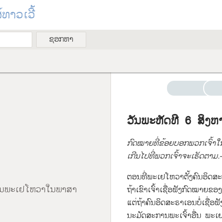
າວເວີ້
ວັນ​ພະຫັດ​ທີ 6 ສິງຫ
ກົດໝາຍ​ທີ່​ຂ້ອຍ​ບອກ​ພວກ​ເຈົ້າ​ໃນ​ມື
ເກີນ​ໄປ​ທີ່​ພວກ​ເຈົ້າ​ຈະ​ເຮັດ​ຕາມ
ຕອນ​ທີ່​ພະ​ເຢໂຫວາ​ຕັ້ງ​ຄົນ​ອິດສະຣ
ພະຍານພະເຢໂຫວາໃນພາສາ
ຖ້າ​ເຂົາເຈົ້າ​ເຊື່ອຟັງ​ກົດໝາຍ​
ແຕ່​ຖ້າ​ຄົນ​ອິດສະຣາເອນ​ບໍ່​ເຊື່ອຟ
ນະມັດສະການ​ພະເຈົ້າ​ອື່ນ ພະ​ເຢໂຫ