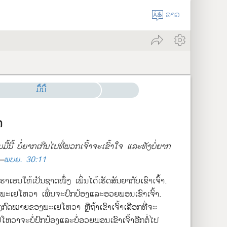
ລາວ
ມື້ນີ້
າ
້​ນີ້ ບໍ່​ຍາກ​ເກີນ​ໄປ​ທີ່​ພວກ​ເຈົ້າ​ຈະ​ເຂົ້າໃຈ ແລະ​ທັງ​ບໍ່​ຍາກ​
.—
ພບຍ. 30:11
າເອນ​ໃຫ້​ເປັນ​ຊາດ​ໜຶ່ງ ເພິ່ນ​ໄດ້​ເຮັດ​ສັນຍາ​ກັບ​ເຂົາເຈົ້າ.
ຂອງ​ພະ​ເຢໂຫວາ ເພິ່ນ​ຈະ​ປົກປ້ອງ​ແລະ​ອວຍພອນ​ເຂົາເຈົ້າ.
ັງ​ກົດໝາຍ​ຂອງ​ພະ​ເຢໂຫວາ ຫຼື​ຖ້າ​ເຂົາເຈົ້າ​ເລືອກ​ທີ່​ຈະ​
ວາ​ຈະ​ບໍ່​ປົກປ້ອງ​ແລະ​ບໍ່​ອວຍພອນ​ເຂົາເຈົ້າ​ອີກ​ຕໍ່​ໄປ