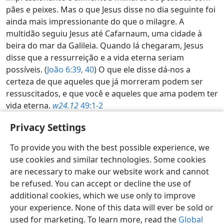
pães e peixes. Mas o que Jesus disse no dia seguinte foi
ainda mais impressionante do que o milagre. A
multidão seguiu Jesus até Cafarnaum, uma cidade à
beira do mar da Galileia. Quando lá chegaram, Jesus
disse que a ressurreição e a vida eterna seriam
possíveis. (
João 6:39, 40
) O que ele disse dá-nos a
certeza de que aqueles que já morreram podem ser
ressuscitados, e que você e aqueles que ama podem ter
vida eterna.
w24.12
49:1-2
Examine as Escrituras Diariamente — 2026
Privacy Settings
To provide you with the best possible experience, we
use cookies and similar technologies. Some cookies
Língua de Sinais Moçambicana
Partilhar
Preferências
are necessary to make our website work and cannot
Copyright
© 2026 Watch Tower Bible and Tract Society of Pennsylvania
be refused. You can accept or decline the use of
Termos de Utilização
Política de Privacidade
Definições de Segurança
Iniciar Sessão
JW.ORG
additional cookies, which we use only to improve
your experience. None of this data will ever be sold or
used for marketing. To learn more, read the
Global